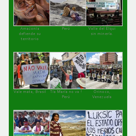
Amazonía
Perú
Valle del Elqui
defiende su
sin minería.
territorio
Vale mata, Brasil
Tía María no va !
Orinoco,
Perú
Venezuela