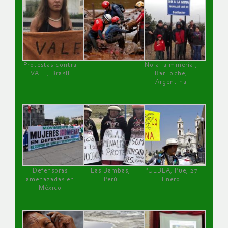
Protestas contra
No a la minería ,
VALE, Brasil
Bariloche,
Argentina
Defensoras
Las Bambas,
PUEBLA, Pue, 27
amenazadas en
Perú
Enero
México