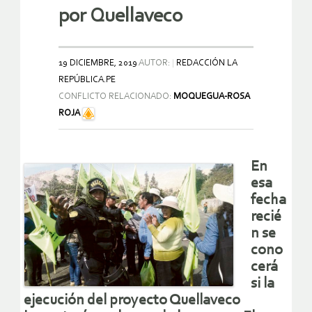
por Quellaveco
19 DICIEMBRE, 2019
AUTOR:
REDACCIÓN LA
REPÚBLICA.PE
CONFLICTO RELACIONADO:
MOQUEGUA-ROSA
ROJA
En
esa
fecha
recié
n se
cono
cerá
si la
ejecución del proyecto Quellaveco