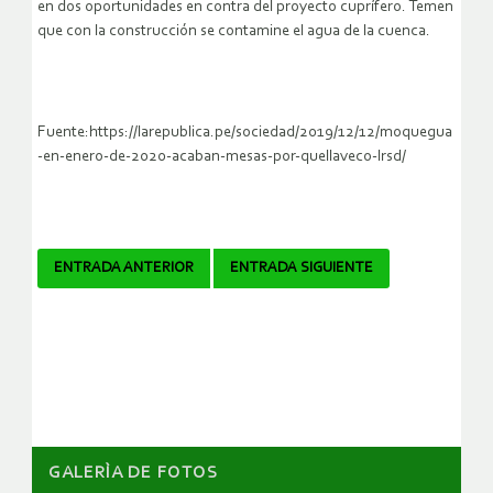
en dos oportunidades en contra del proyecto cuprífero. Temen
que con la construcción se contamine el agua de la cuenca.
Fuente:https://larepublica.pe/sociedad/2019/12/12/moquegua
-en-enero-de-2020-acaban-mesas-por-quellaveco-lrsd/
Navegador
ENTRADA ANTERIOR
ENTRADA SIGUIENTE
de
artículos
GALERÌA DE FOTOS