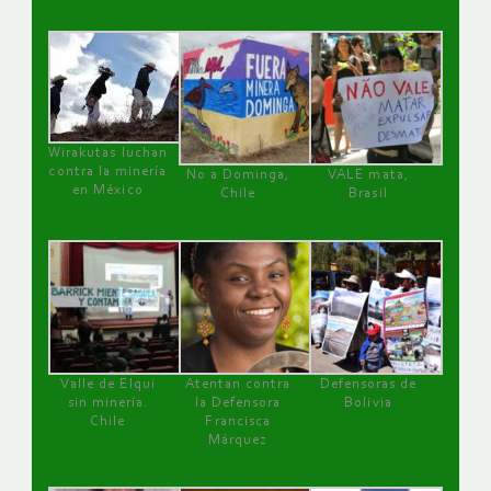
Wirakutas luchan
contra la minería
No a Dominga,
VALE mata,
en México
Chile
Brasil
Valle de Elqui
Atentan contra
Defensoras de
sin minería.
la Defensora
Bolivia
Chile
Francisca
Márquez