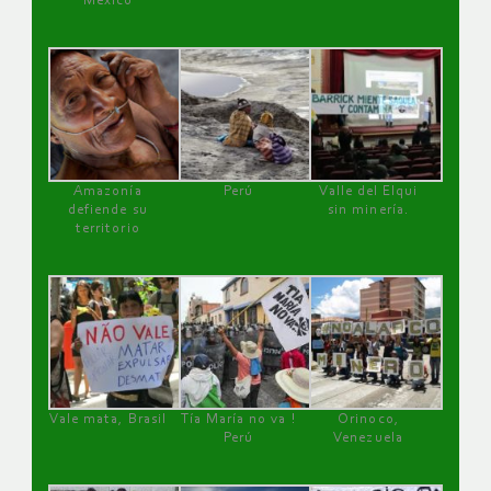
México
Amazonía
Perú
Valle del Elqui
defiende su
sin minería.
territorio
Vale mata, Brasil
Tía María no va !
Orinoco,
Perú
Venezuela