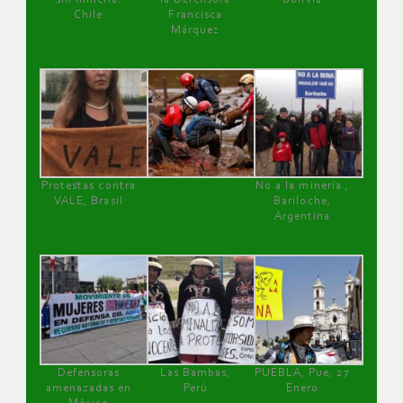
Chile
Francisca
Márquez
Protestas contra
No a la minería ,
VALE, Brasil
Bariloche,
Argentina
Defensoras
Las Bambas,
PUEBLA, Pue, 27
amenazadas en
Perú
Enero