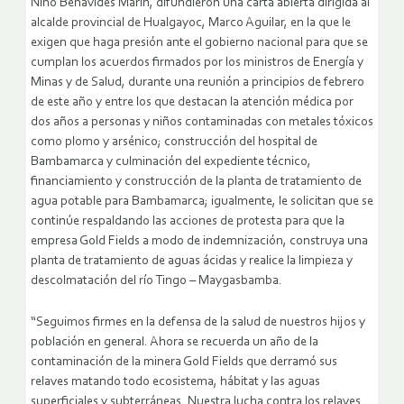
Niño Benavides Marín, difundieron una carta abierta dirigida al
alcalde provincial de Hualgayoc, Marco Aguilar, en la que le
exigen que haga presión ante el gobierno nacional para que se
cumplan los acuerdos firmados por los ministros de Energía y
Minas y de Salud, durante una reunión a principios de febrero
de este año y entre los que destacan la atención médica por
dos años a personas y niños contaminadas con metales tóxicos
como plomo y arsénico; construcción del hospital de
Bambamarca y culminación del expediente técnico,
financiamiento y construcción de la planta de tratamiento de
agua potable para Bambamarca; igualmente, le solicitan que se
continúe respaldando las acciones de protesta para que la
empresa Gold Fields a modo de indemnización, construya una
planta de tratamiento de aguas ácidas y realice la limpieza y
descolmatación del río Tingo – Maygasbamba.
“Seguimos firmes en la defensa de la salud de nuestros hijos y
población en general. Ahora se recuerda un año de la
contaminación de la minera Gold Fields que derramó sus
relaves matando todo ecosistema, hábitat y las aguas
superficiales y subterráneas. Nuestra lucha contra los relaves