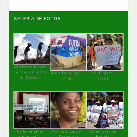
GALERÌA DE FOTOS
Wirakutas luchan
contra la minería
No a Dominga,
VALE mata,
en México
Chile
Brasil
Valle de Elqui
Atentan contra
Defensoras de
sin minería.
la Defensora
Bolivia