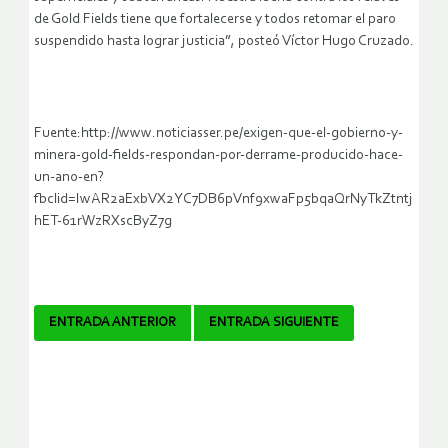
de Gold Fields tiene que fortalecerse y todos retomar el paro
suspendido hasta lograr justicia”, posteó Víctor Hugo Cruzado.
Fuente:http://www.noticiasser.pe/exigen-que-el-gobierno-y-
minera-gold-fields-respondan-por-derrame-producido-hace-
un-ano-en?
fbclid=IwAR2aExbVX2YC7DB6pVnf9xwaFp5bqaQrNyTkZtntj
hET-61rWzRXscByZ7g
Navegador
ENTRADA ANTERIOR
ENTRADA SIGUIENTE
de
artículos