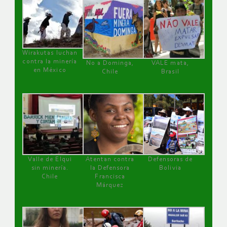
Wirakutas luchan
contra la minería
No a Dominga,
VALE mata,
en México
Chile
Brasil
Valle de Elqui
Atentan contra
Defensoras de
sin minería.
la Defensora
Bolivia
Chile
Francisca
Márquez