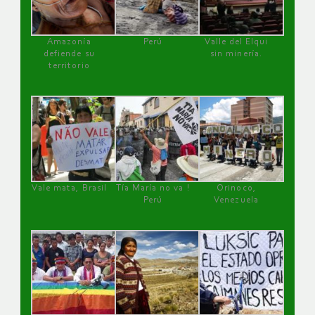
Amazonía
Perú
Valle del Elqui
defiende su
sin minería.
territorio
Vale mata, Brasil
Tía María no va !
Orinoco,
Perú
Venezuela