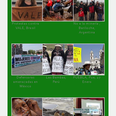
Protestas contra
No a la minería ,
VALE, Brasil
Bariloche,
Argentina
Defensoras
Las Bambas,
PUEBLA, Pue, 27
amenazadas en
Perú
Enero
México