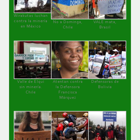
Wirakutas luchan
contra la minería
No a Dominga,
VALE mata,
en México
Chile
Brasil
Valle de Elqui
Atentan contra
Defensoras de
sin minería.
la Defensora
Bolivia
Chile
Francisca
Márquez