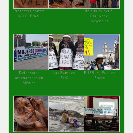
Protestas contra
No a la minería ,
VALE, Brasil
Bariloche,
Argentina
Defensoras
Las Bambas,
PUEBLA, Pue, 27
amenazadas en
Perú
Enero
México