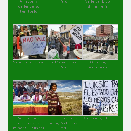
Amazonía
Perú
Valle del Elqui
defiende su
sin minería.
territorio
Vale mata, Brasil
Tía María no va !
Orinoco,
Perú
Venezuela
Pueblo Shuar
defensora de la
Caimanes, Chile
dice no a la
tierra, Melchora,
minería, Ecuador
Perú