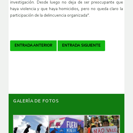
investigación. Desde luego no deja de ser preocupante que
haya violencia y que haya homicidios, pero no queda claro la
participación de la delincuencia organizada”.
Navegador
ENTRADA ANTERIOR
ENTRADA SIGUIENTE
de
artículos
GALERÌA DE FOTOS