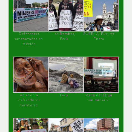
Defensoras
Las Bambas,
PUEBLA, Pue, 27
amenazadas en
Perú
Enero
México
Amazonía
Perú
Valle del Elqui
defiende su
sin minería.
territorio