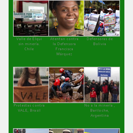
Valle de Elqui
Atentan contra
Defensoras de
sin minería.
la Defensora
Bolivia
Chile
Francisca
Márquez
Protestas contra
No a la minería ,
VALE, Brasil
Bariloche,
Argentina