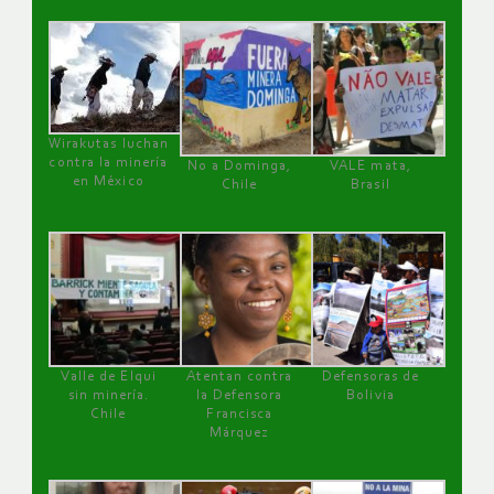
Wirakutas luchan
contra la minería
No a Dominga,
VALE mata,
en México
Chile
Brasil
Valle de Elqui
Atentan contra
Defensoras de
sin minería.
la Defensora
Bolivia
Chile
Francisca
Márquez