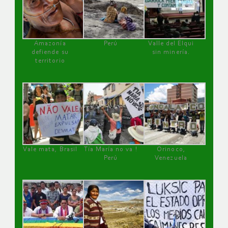
Amazonía
Perú
Valle del Elqui
defiende su
sin minería.
territorio
Vale mata, Brasil
Tía María no va !
Orinoco,
Perú
Venezuela