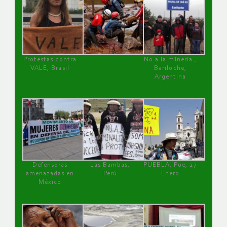
Protestas contra
No a la minería ,
VALE, Brasil
Bariloche,
Argentina
Defensoras
Las Bambas,
PUEBLA, Pue, 27
amenazadas en
Perú
Enero
México