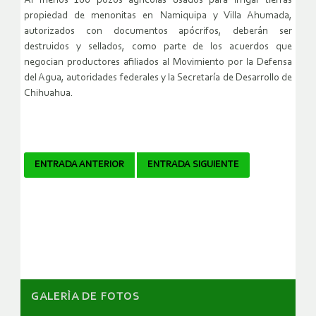
Al menos 100 pozos agrícolas usados para irrigar tierras
propiedad de menonitas en Namiquipa y Villa Ahumada,
autorizados con documentos apócrifos, deberán ser
destruidos y sellados, como parte de los acuerdos que
negocian productores afiliados al Movimiento por la Defensa
del Agua, autoridades federales y la Secretaría de Desarrollo de
Chihuahua.
Navegador
ENTRADA ANTERIOR
ENTRADA SIGUIENTE
de
artículos
GALERÌA DE FOTOS