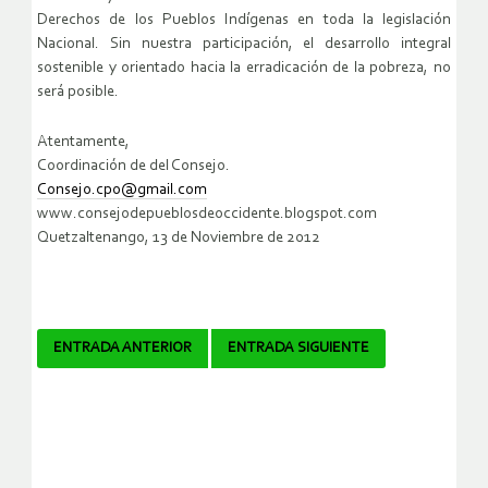
Derechos de los Pueblos Indígenas en toda la legislación
Nacional. Sin nuestra participación, el desarrollo integral
sostenible y orientado hacia la erradicación de la pobreza, no
será posible.
Atentamente,
Coordinación de del Consejo.
Consejo.cpo@gmail.com
www.consejodepueblosdeoccidente.blogspot.com
Quetzaltenango, 13 de Noviembre de 2012
Navegador
ENTRADA ANTERIOR
ENTRADA SIGUIENTE
de
artículos