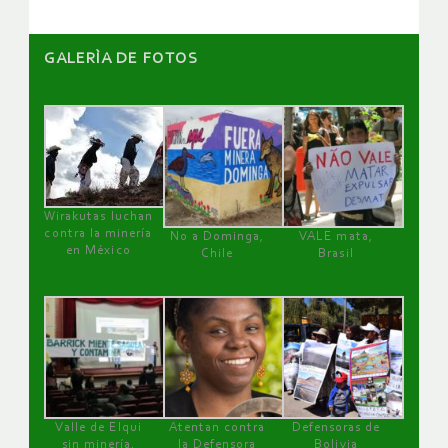
GALERÌA DE FOTOS
Wirakutas luchan
contra la minería
No a Dominga,
VALE mata,
en México
Chile
Brasil
Valle de Elqui
Atentan contra
Defensoras de
sin minería.
la Defensora
Bolivia