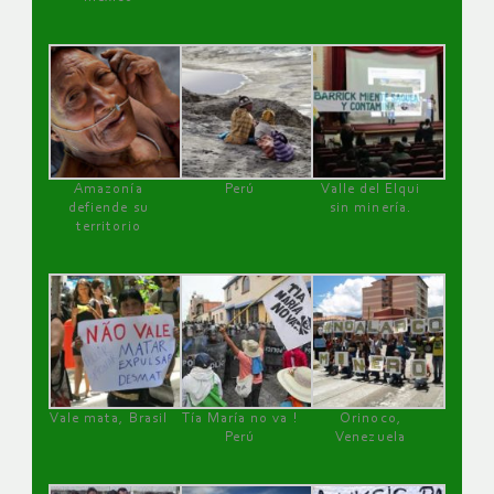
Amazonía
Perú
Valle del Elqui
defiende su
sin minería.
territorio
Vale mata, Brasil
Tía María no va !
Orinoco,
Perú
Venezuela