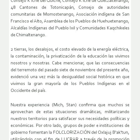
Consejo K’iche del Quiché, Consejo K’iche de Quetzaltenango,
48 Cantones de Totonicapán, Consejo de autoridades
comunitarias de Momostenango, Asociación indígena de San
Francisco el Alto, Asamblea de los Pueblos de Huehuetenango,
Alcaldías Indígenas del Pueblo Ixil y Comunidades Kaqchikeles
de Chimaltenango.
2 tierras, los desalojos, el costo elevado de la energía eléctrica,
la contaminación, la privatización de la educación las vivimos
nosotros y nosotras. Cabe mencionar, que las consecuencias
del terremoto del pasado siete de noviembre del presente año,
evidenció una vez más la desigualdad social histórica en que
vivimos la gran mayoría de los Pueblos Indígenas en el
Occidente del país.
Nuestra experiencia (Mich, Stan) confirma que muchos se
aprovechan de estas situaciones dramáticas, militarizando
nuestros territorios para satisfacer sus necesidades políticas y
económicas. Por otro lado, grupos de poder e instituciones de
gobierno fomentan la FOLCLORIZACIÓN del Oxlajuj B‘ak‘tun,
utilizándolo con el fin de LUCRAR a través de la promoción