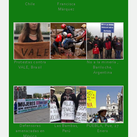
Chile
Francisca
Márquez
Protestas contra
No a la minería ,
VALE, Brasil
Bariloche,
Argentina
Defensoras
Las Bambas,
PUEBLA, Pue, 27
amenazadas en
Perú
Enero
México