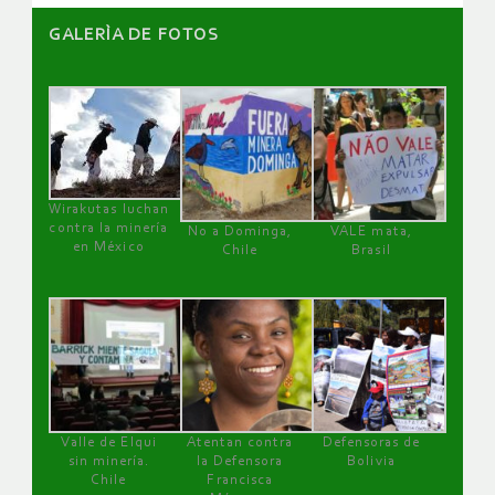
GALERÌA DE FOTOS
Wirakutas luchan
contra la minería
No a Dominga,
VALE mata,
en México
Chile
Brasil
Valle de Elqui
Atentan contra
Defensoras de
sin minería.
la Defensora
Bolivia
Chile
Francisca