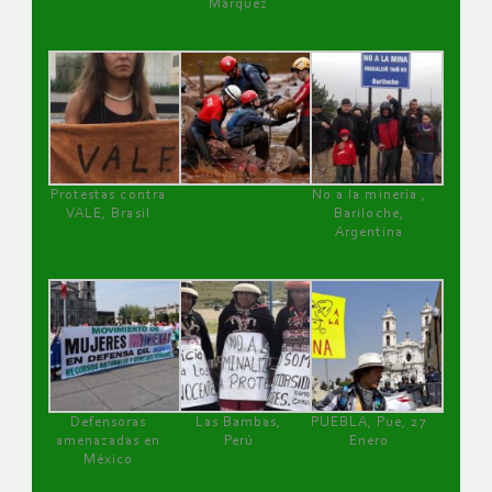
Márquez
Protestas contra
No a la minería ,
VALE, Brasil
Bariloche,
Argentina
Defensoras
Las Bambas,
PUEBLA, Pue, 27
amenazadas en
Perú
Enero
México