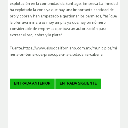
explotación en la comunidad de Santiago. Empresa La Trinidad
ha explotado la zona ya que hay una importante cantidad de
oro y cobre y han empezado a gestionar los permisos, “así que
la ofensiva minera es muy amplia ya que hay un número
considerable de empresas que buscan autorización para
extraer el oro, cobre y la plata”.
Fuente:https://www.elsudcaliforniano.com.mx/municipios/mi
neria-un-tema-que-preocupa-a-la-ciudadania-cabena
Navegador
ENTRADA ANTERIOR
ENTRADA SIGUIENTE
de
artículos