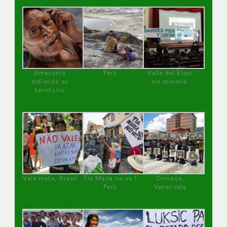
Amazonía
Perú
Valle del Elqui
defiende su
sin minería.
territorio
Vale mata, Brasil
Tía María no va !
Orinoco,
Perú
Venezuela