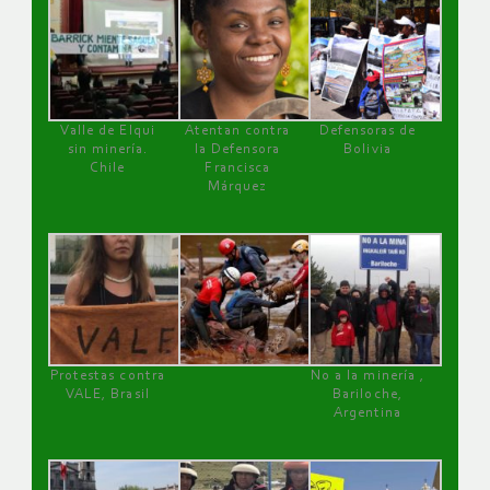
Valle de Elqui
Atentan contra
Defensoras de
sin minería.
la Defensora
Bolivia
Chile
Francisca
Márquez
Protestas contra
No a la minería ,
VALE, Brasil
Bariloche,
Argentina