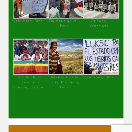
Vale mata, Brasil
Tía María no va !
Orinoco,
Perú
Venezuela
Pueblo Shuar
defensora de la
Caimanes, Chile
dice no a la
tierra, Melchora,
minería, Ecuador
Perú