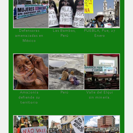
Defensoras
Las Bambas,
PUEBLA, Pue, 27
amenazadas en
Perú
Enero
México
Amazonía
Perú
Valle del Elqui
defiende su
sin minería.
territorio