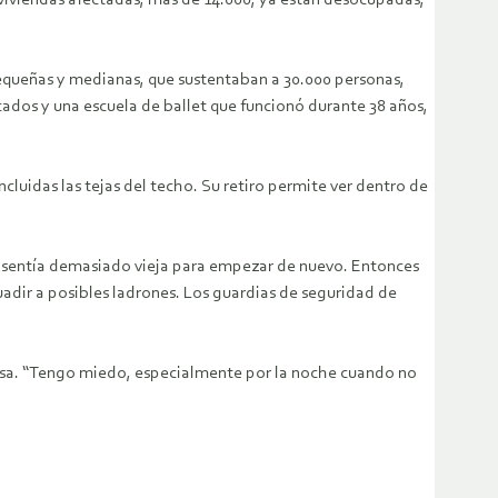
s viviendas afectadas, más de 14.000, ya están desocupadas,
pequeñas y medianas, que sustentaban a 30.000 personas,
ados y una escuela de ballet que funcionó durante 38 años,
cluidas las tejas del techo. Su retiro permite ver dentro de
se sentía demasiado vieja para empezar de nuevo. Entonces
uadir a posibles ladrones. Los guardias de seguridad de
 casa. “Tengo miedo, especialmente por la noche cuando no