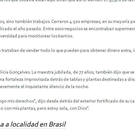
 los que todavía están aquí dicen que así lo sienten. El 97,4% de la
os, sino también trabajos. Cerraron 4.500 empresas, en su mayoría 
licado el año pasado. Entre esos negocios se encontraban supermerc
iversidad para monitorear los barrios.
n trataban de vender todo lo que pueden para obtener dinero extra, in
lícia Gonçalves. La maestra jubilada, de 77 años, también dijo que 
na fortaleza improvisada detrás de tablas y plantas destinadas a dis
vemente el inquietante silencio de la noche.
ngo mis derechos”, dijo desde detrás del exterior fortificado de su
o con mis plantas, pero estoy sola, con Dios”.
 a localidad en Brasil