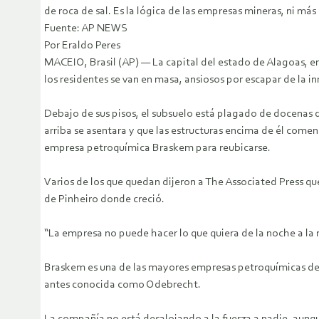
de roca de sal. Es la lógica de las empresas mineras, ni más
Fuente: AP NEWS
Por Eraldo Peres
MACEIO, Brasil (AP) — La capital del estado de Alagoas, en 
los residentes se van en masa, ansiosos por escapar de la
Debajo de sus pisos, el subsuelo está plagado de docenas d
arriba se asentara y que las estructuras encima de él com
empresa petroquímica Braskem para reubicarse.
Varios de los que quedan dijeron a The Associated Press que
de Pinheiro donde creció.
“La empresa no puede hacer lo que quiera de la noche a la ma
Braskem es una de las mayores empresas petroquímicas del 
antes conocida como Odebrecht.