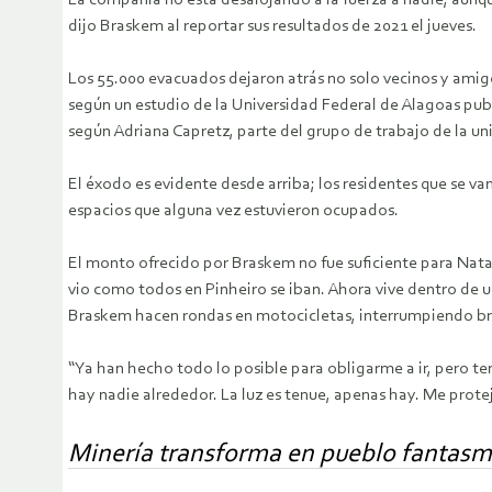
La compañía no está desalojando a la fuerza a nadie, aunque
dijo Braskem al reportar sus resultados de 2021 el jueves.
Los 55.000 evacuados dejaron atrás no solo vecinos y amig
según un estudio de la Universidad Federal de Alagoas pub
según Adriana Capretz, parte del grupo de trabajo de la un
El éxodo es evidente desde arriba; los residentes que se va
espacios que alguna vez estuvieron ocupados.
El monto ofrecido por Braskem no fue suficiente para Nata
vio como todos en Pinheiro se iban. Ahora vive dentro de u
Braskem hacen rondas en motocicletas, interrumpiendo bre
“Ya han hecho todo lo posible para obligarme a ir, pero te
hay nadie alrededor. La luz es tenue, apenas hay. Me protej
Minería transforma en pueblo fantasma