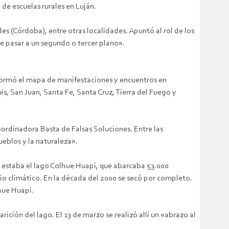
de escuelas rurales en Luján.
 (Córdoba), entre otras localidades. Apuntó al rol de los
e pasar a un segundo o tercer plano».
nformó el mapa de manifestaciones y encuentros en
, San Juan, Santa Fe, Santa Cruz, Tierra del Fuego y
ordinadora Basta de Falsas Soluciones. Entre las
ueblos y la naturaleza».
í estaba el lago Colhue Huapi, que abarcaba 53.000
io climático. En la década del 2000 se secó por completo.
lhue Huapi.
ión del lago. El 13 de marzo se realizó allí un «abrazo al