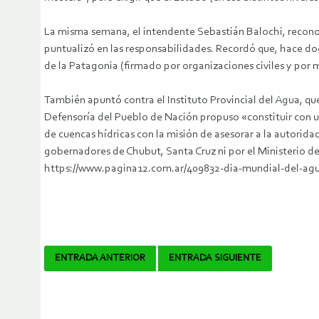
La misma semana, el intendente Sebastián Balochi, reconoc
puntualizó en las responsabilidades. Recordó que, hace d
de la Patagonia (firmado por organizaciones civiles y por
También apuntó contra el Instituto Provincial del Agua, que
Defensoría del Pueblo de Nación propuso «constituir con ur
de cuencas hídricas con la misión de asesorar a la autorid
gobernadores de Chubut, Santa Cruz ni por el Ministerio de
https://www.pagina12.com.ar/409832-dia-mundial-del-ag
Navegador
ENTRADA ANTERIOR
ENTRADA SIGUIENTE
de