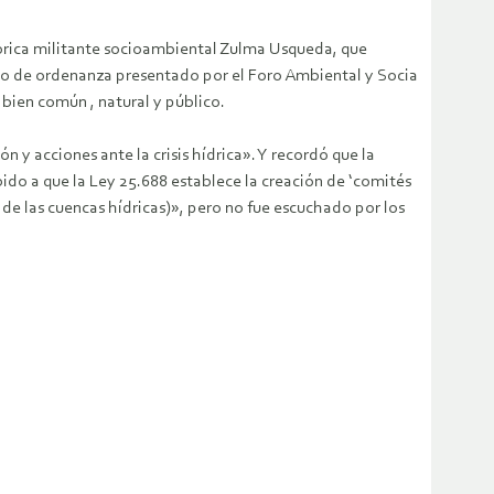
tórica militante socioambiental Zulma Usqueda, que
to de ordenanza presentado por el Foro Ambiental y Socia
bien común , natural y público.
 y acciones ante la crisis hídrica». Y recordó que la
ido a que la Ley 25.688 establece la creación de ‘comités
de las cuencas hídricas)», pero no fue escuchado por los