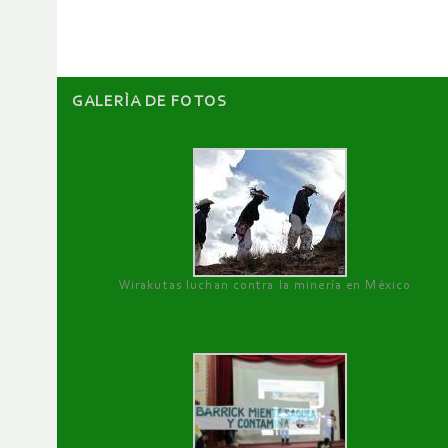
artículos
GALERÌA DE FOTOS
Wirakutas luchan contra la minería en México