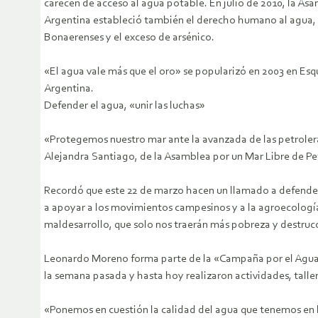
carecen de acceso al agua potable. En julio de 2010, la A
Argentina estableció también el derecho humano al agua, c
Bonaerenses y el exceso de arsénico.
«El agua vale más que el oro» se popularizó en 2003 en Esq
Argentina.
Defender el agua, «unir las luchas»
«Protegemos nuestro mar ante la avanzada de las petroleras
Alejandra Santiago, de la Asamblea por un Mar Libre de Pet
Recordó que este 22 de marzo hacen un llamado a defender e
a apoyar a los movimientos campesinos y a la agroecología
maldesarrollo, que solo nos traerán más pobreza y destrucc
Leonardo Moreno forma parte de la «Campaña por el Agua Limp
la semana pasada y hasta hoy realizaron actividades, talle
«Ponemos en cuestión la calidad del agua que tenemos en l