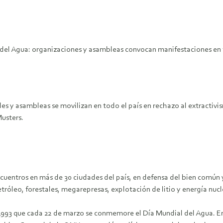
del Agua: organizaciones y asambleas convocan manifestaciones en 
es y asambleas se movilizan en todo el país en rechazo al extracti
Musters.
cuentros en más de 30 ciudades del país, en defensa del bien común 
leo, forestales, megarepresas, explotación de litio y energía nucle
993 que cada 22 de marzo se conmemore el Día Mundial del Agua. En 