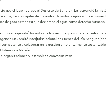
ió que el lago «parece el Desierto de Sahara». Le respondió la his
oce años, los concejales de Comodoro Rivadavia ignoraron un proyec
 más de 3000 personas) que declaraba el agua como derecho humano, 
 «nunca respondió las notas de los vecinos que solicitaban información
gencia un Comité Interjurisdiccional de Cuenca del Río Senguer (deb
ad competente y colaborar en la gestión ambientalmente sustentable 
l Interior de Nación.
ua-organizaciones-y-asambleas-convocan-man