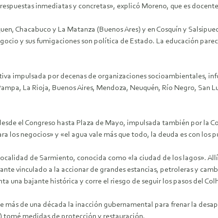
respuestas inmediatas y concretas», explicó Moreno, que es docente 
uen, Chacabuco y La Matanza (Buenos Ares) y en Cosquín y Salsipuedes
egocio y sus fumigaciones son política de Estado. La educación parec
iativa impulsada por decenas de organizaciones socioambientales, i
Pampa, La Rioja, Buenos Aires, Mendoza, Neuquén, Río Negro, San Luis
 desde el Congreso hasta Plaza de Mayo, impulsada también por la Co
ra los negocios» y «el agua vale más que todo, la deuda es con los p
localidad de Sarmiento, conocida como «la ciudad de los lagos». All
nte vinculado a la accionar de grandes estancias, petroleras y camb
a una bajante histórica y corre el riesgo de seguir los pasos del Co
ás de una década la inacción gubernamental para frenar la desaparic
es) tomé medidas de protección y restauración.