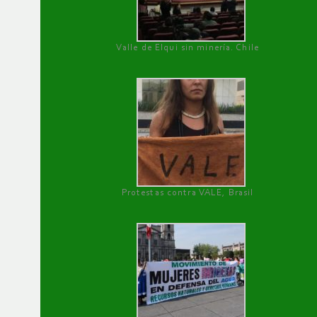
Valle de Elqui sin minería. Chile
Protestas contra VALE, Brasil