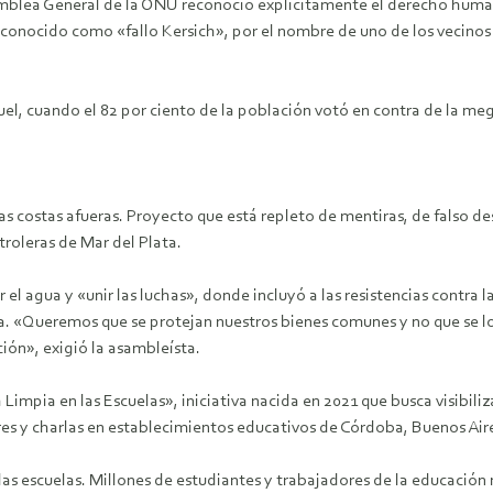
samblea General de la ONU reconoció explícitamente el derecho huma
onocido como «fallo Kersich», por el nombre de uno de los vecinos d
uel, cuando el 82 por ciento de la población votó en contra de la me
 costas afueras. Proyecto que está repleto de mentiras, de falso des
roleras de Mar del Plata.
l agua y «unir las luchas», donde incluyó a las resistencias contra 
. «Queremos que se protejan nuestros bienes comunes y no que se lo
ión», exigió la asambleísta.
ia en las Escuelas», iniciativa nacida en 2021 que busca visibilizar
res y charlas en establecimientos educativos de Córdoba, Buenos Air
as escuelas. Millones de estudiantes y trabajadores de la educació