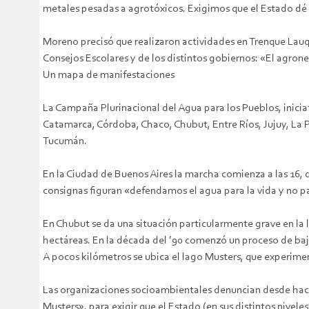
metales pesadas a agrotóxicos. Exigimos que el Estado dé 
Moreno precisó que realizaron actividades en Trenque Lauq
Consejos Escolares y de los distintos gobiernos: «El agron
Un mapa de manifestaciones
La Campaña Plurinacional del Agua para los Pueblos, inic
Catamarca, Córdoba, Chaco, Chubut, Entre Ríos, Jujuy, La 
Tucumán.
En la Ciudad de Buenos Aires la marcha comienza a las 16,
consignas figuran «defendamos el agua para la vida y no pa
En Chubut se da una situación particularmente grave en la 
hectáreas. En la década del ’90 comenzó un proceso de baja
A pocos kilómetros se ubica el lago Musters, que experiment
Las organizaciones socioambientales denuncian desde hace m
Musters», para exigir que el Estado (en sus distintos nivel