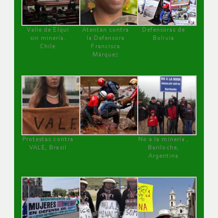
Valle de Elqui
Atentan contra
Defensoras de
sin minería.
la Defensora
Bolivia
Chile
Francisca
Márquez
Protestas contra
No a la minería ,
VALE, Brasil
Bariloche,
Argentina