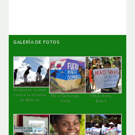
de
artículos
GALERÌA DE FOTOS
Wirakutas luchan
contra la minería
No a Dominga,
VALE mata,
en México
Chile
Brasil