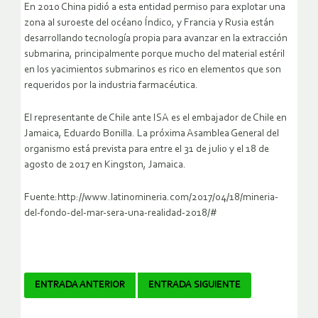
En 2010 China pidió a esta entidad permiso para explotar una
zona al suroeste del océano Índico, y Francia y Rusia están
desarrollando tecnología propia para avanzar en la extracción
submarina, principalmente porque mucho del material estéril
en los yacimientos submarinos es rico en elementos que son
requeridos por la industria farmacéutica.
El representante de Chile ante ISA es el embajador de Chile en
Jamaica, Eduardo Bonilla. La próxima Asamblea General del
organismo está prevista para entre el 31 de julio y el 18 de
agosto de 2017 en Kingston, Jamaica.
Fuente:http://www.latinomineria.com/2017/04/18/mineria-
del-fondo-del-mar-sera-una-realidad-2018/#
Navegador
ENTRADA ANTERIOR
ENTRADA SIGUIENTE