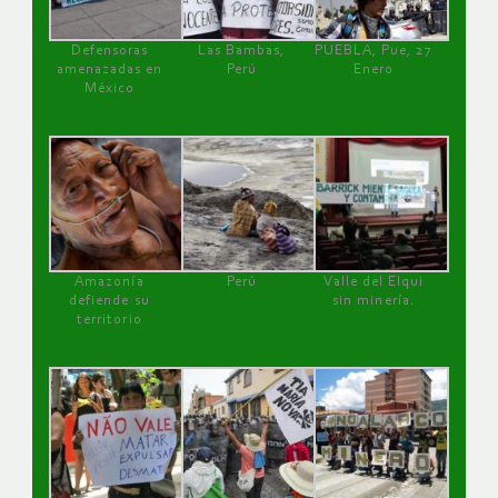
Defensoras
Las Bambas,
PUEBLA, Pue, 27
amenazadas en
Perú
Enero
México
Amazonía
Perú
Valle del Elqui
defiende su
sin minería.
territorio