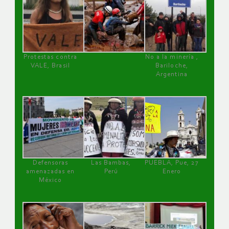
Protestas contra
No a la minería ,
VALE, Brasil
Bariloche,
Argentina
Defensoras
Las Bambas,
PUEBLA, Pue, 27
amenazadas en
Perú
Enero
México