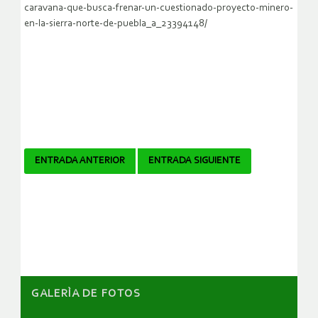
caravana-que-busca-frenar-un-cuestionado-proyecto-minero-
en-la-sierra-norte-de-puebla_a_23394148/
Navegador
ENTRADA ANTERIOR
ENTRADA SIGUIENTE
de
artículos
GALERÌA DE FOTOS