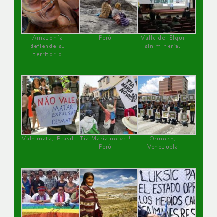
Amazonía
Perú
Valle del Elqui
defiende su
sin minería.
territorio
Vale mata, Brasil
Tía María no va !
Orinoco,
Perú
Venezuela