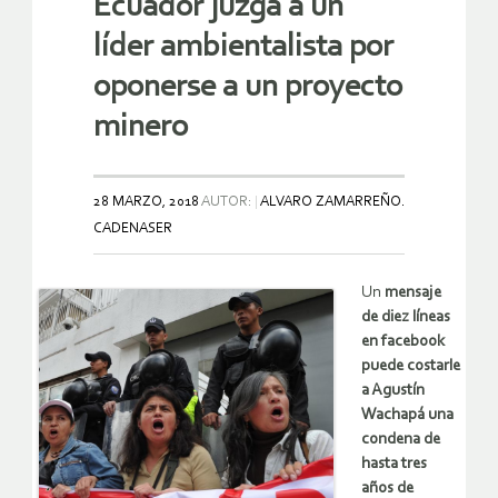
Ecuador juzga a un
líder ambientalista por
oponerse a un proyecto
minero
28 MARZO, 2018
AUTOR:
ALVARO ZAMARREÑO.
CADENASER
Un
mensaje
de diez líneas
en facebook
puede costarle
a Agustín
Wachapá una
condena de
hasta tres
años de