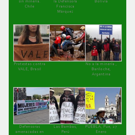
sin minería.
la Defensora
Bolivia
Chile
Francisca
Márquez
Protestas contra
No a la minería ,
VALE, Brasil
Bariloche,
Argentina
Defensoras
Las Bambas,
PUEBLA, Pue, 27
amenazadas en
Perú
Enero