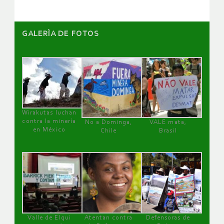
GALERÌA DE FOTOS
Wirakutas luchan
contra la minería
No a Dominga,
VALE mata,
en México
Chile
Brasil
Valle de Elqui
Atentan contra
Defensoras de