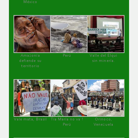
México
Amazonía
Perú
Valle del Elqui
defiende su
sin minería.
territorio
Vale mata, Brasil
Tía María no va !
Orinoco,
Perú
Venezuela