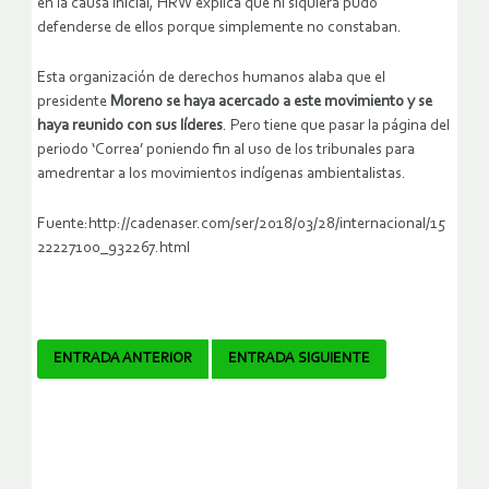
en la causa inicial, HRW explica que ni siquiera pudo
defenderse de ellos porque simplemente no constaban.
Esta organización de derechos humanos alaba que el
presidente
Moreno se haya acercado a este movimiento y se
haya reunido con sus líderes
. Pero tiene que pasar la página del
periodo ‘Correa’ poniendo fin al uso de los tribunales para
amedrentar a los movimientos indígenas ambientalistas.
Fuente:http://cadenaser.com/ser/2018/03/28/internacional/15
22227100_932267.html
Navegador
ENTRADA ANTERIOR
ENTRADA SIGUIENTE
de
artículos