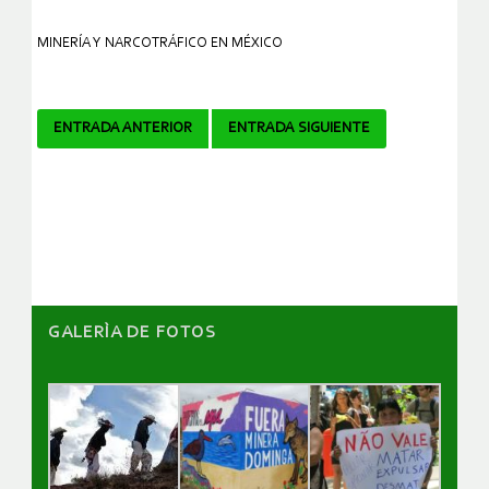
MINERÍA Y NARCOTRÁFICO EN MÉXICO
Navegador
ENTRADA ANTERIOR
ENTRADA SIGUIENTE
de
artículos
GALERÌA DE FOTOS