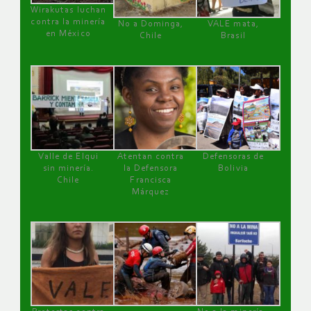
Wirakutas luchan
contra la minería
No a Dominga,
VALE mata,
en México
Chile
Brasil
Valle de Elqui
Atentan contra
Defensoras de
sin minería.
la Defensora
Bolivia
Chile
Francisca
Márquez