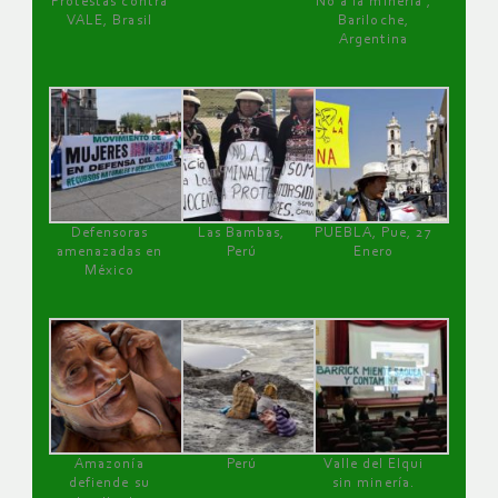
Protestas contra
No a la minería ,
VALE, Brasil
Bariloche,
Argentina
Defensoras
Las Bambas,
PUEBLA, Pue, 27
amenazadas en
Perú
Enero
México
Amazonía
Perú
Valle del Elqui
defiende su
sin minería.