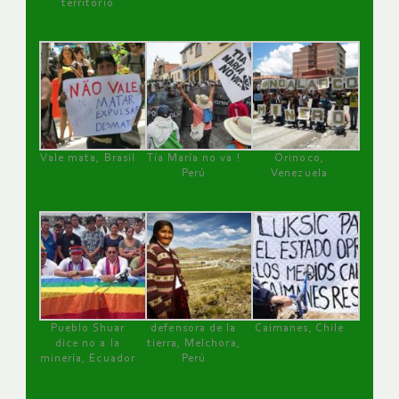
territorio
Vale mata, Brasil
Tía María no va !
Orinoco,
Perú
Venezuela
Pueblo Shuar
defensora de la
Caimanes, Chile
dice no a la
tierra, Melchora,
minería, Ecuador
Perú