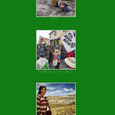
Perú
Tía María no va ! Perú