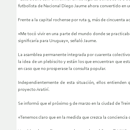
futbolista de Nacional Diego Jaume ahora convertido en un
Frente a la capital rochense por ruta 9, más de cincuenta ac
«Me tocó vivir en una parte del mundo donde se practicaba 
significaría para Uruguay», señaló Jaume.
La asamblea permanente integrada por cuarenta colectivos, 
la idea de un plebiscito y están los que encuentran que es
en caso que no prosperase la consulta popular.
Independientemente de esta situación, ellos entienden q
proyecto Aratirí.
Se informó que el próximo 9 de marzo en la ciudad de Trein
«Tenemos claro que en la medida que crezca la conciencia de