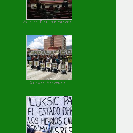
Valle del Elqui sin minería.
Orinoco, Venezuela