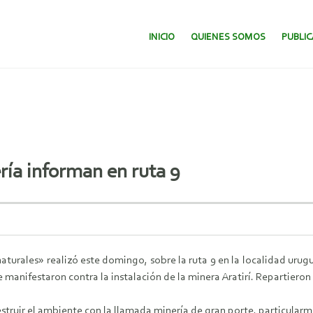
SALTAR AL CONTENIDO.
INICIO
QUIENES SOMOS
PUBLI
ía informan en ruta 9
naturales» realizó este domingo, sobre la ruta 9 en la localidad uru
anifestaron contra la instalación de la minera Aratirí. Repartieron 
estruir el ambiente con la llamada minería de gran porte, particular