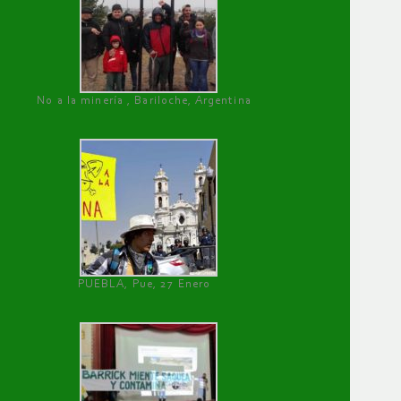
No a la minería , Bariloche, Argentina
PUEBLA, Pue, 27 Enero