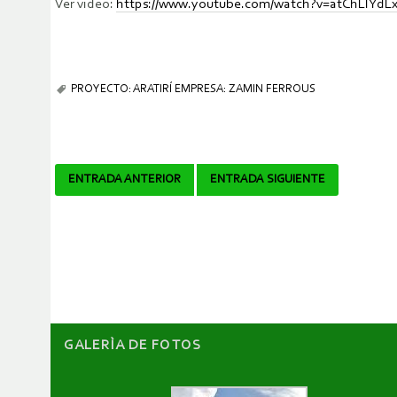
Ver video:
https://www.youtube.com/watch?v=atChLIYd
PROYECTO: ARATIRÍ EMPRESA: ZAMIN FERROUS
Navegador
ENTRADA ANTERIOR
ENTRADA SIGUIENTE
de
artículos
GALERÌA DE FOTOS