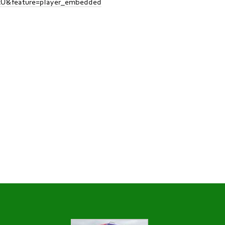
LxU&feature=player_embedded