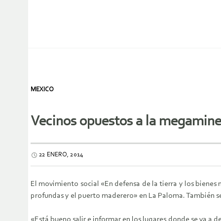
MEXICO
Vecinos opuestos a la megaminer
22 ENERO, 2014
El movimiento social «En defensa de la tierra y los bienes 
profundas y el puerto maderero» en La Paloma. También se m
«Está bueno salir e informar en los lugares donde se va a d