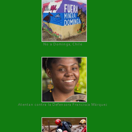
No a Dominga, Chile
Atentan contra la Defensora Francisca Márquez