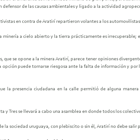
 defensor de las causas ambientales y ligado a la actividad agropec
tivistas en contra de Aratirí repartieron volantes a los automovilista
minería a cielo abierto y la tierra prácticamente es irrecuperable; 
que se opone a la minera Aratirí, parece tener opiniones divergentes 
ta opción puede tornarse riesgosa ante la falta de información y por
ue la presencia ciudadana en la calle permitió de alguna manera 
ta y Tres se llevará a cabo una asamblea en donde todos los colectiv
 la sociedad uruguaya, con plebiscito o sin él, Aratirí no debe sali