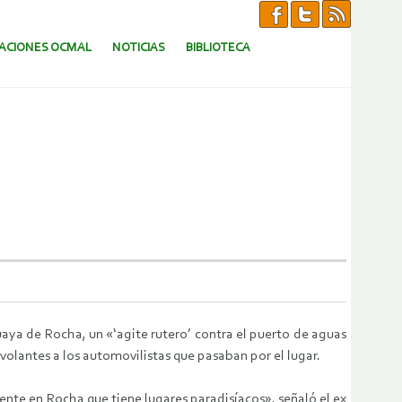
CACIONES OCMAL
NOTICIAS
BIBLIOTECA
guaya de Rocha, un «‘agite rutero’ contra el puerto de aguas
volantes a los automovilistas que pasaban por el lugar.
mente en Rocha que tiene lugares paradisíacos», señaló el ex