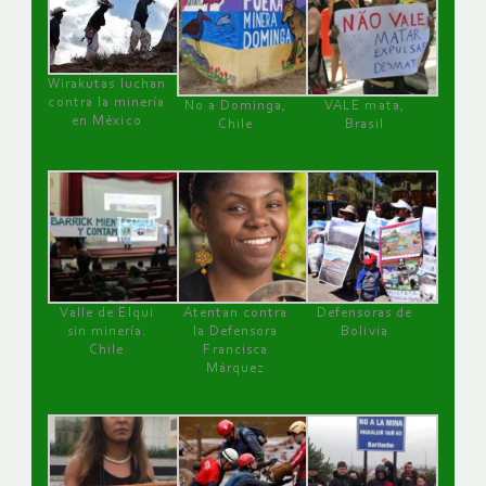
Wirakutas luchan
contra la minería
No a Dominga,
VALE mata,
en México
Chile
Brasil
Valle de Elqui
Atentan contra
Defensoras de
sin minería.
la Defensora
Bolivia
Chile
Francisca
Márquez