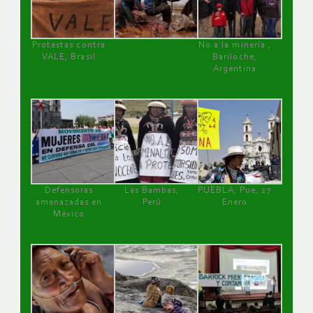
Protestas contra
No a la minería ,
VALE, Brasil
Bariloche,
Argentina
Defensoras
Las Bambas,
PUEBLA, Pue, 27
amenazadas en
Perú
Enero
México