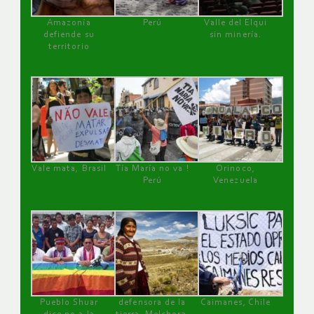
Amazonía
Perú
Valle del Elqui
defiende su
sin minería.
territorio
Vale mata, Brasil
Tía María no va !
Orinoco,
Perú
Venezuela
Pueblo Shuar
defensora de la
Caimanes, Chile