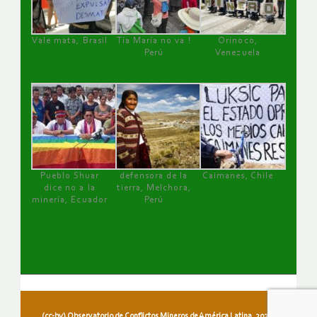
Vale mata, Brasil
Tía María no va !
Orinoco,
Perú
Venezuela
Pueblo Shuar
defensora de la
Caimanes, Chile
dice no a la
tierra, Melchora,
minería, Ecuador
Perú
(cc-by) Observatorio de Conflictos Mineros de América Latina, 2026