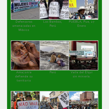
Defensoras
Las Bambas,
PUEBLA, Pue, 27
amenazadas en
Perú
Enero
México
Amazonía
Perú
Valle del Elqui
defiende su
sin minería.
territorio