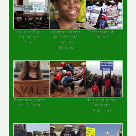
Valle de Elqui
Atentan contra
Defensoras de
sin minería.
la Defensora
Bolivia
Chile
Francisca
Márquez
Protestas contra
No a la minería ,
VALE, Brasil
Bariloche,
Argentina