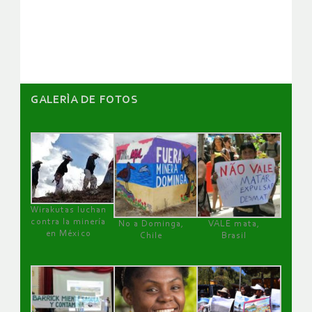
de
artículos
GALERÌA DE FOTOS
Wirakutas luchan
contra la minería
No a Dominga,
VALE mata,
en México
Chile
Brasil