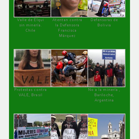
Valle de Elqui
Atentan contra
Defensoras de
sin minería.
la Defensora
Bolivia
Chile
Francisca
Márquez
Protestas contra
No a la minería ,
VALE, Brasil
Bariloche,
Argentina