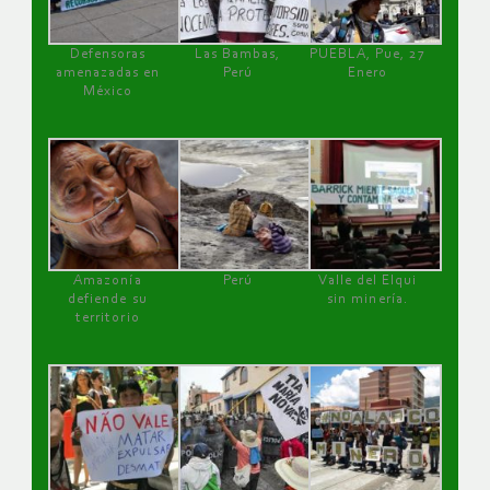
Defensoras
Las Bambas,
PUEBLA, Pue, 27
amenazadas en
Perú
Enero
México
Amazonía
Perú
Valle del Elqui
defiende su
sin minería.
territorio