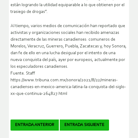
están logrando la utilidad equiparable a lo que obtienen por el
trasiego de drogas”.
Al tiempo, varios medios de comunicación han reportado que
activistas y organizaciones sociales han recibido amenazas
directamente de las mineras canadienses: comuneros de
Morelos, Veracruz, Guerrero, Puebla, Zacatecas y, hoy Sonora,
dan fe de ello en una lucha desigual por el intento de una
nueva conquista del país, ayer por europeos, actualmente por
los especuladores canadienses.
Fuente. Staff
https://www.tribuna.com.mx/sonora/2021/8/22/mineras-
canadienses-en-mexico-america-latina-la-conquista-del-siglo-
xx-que-continua-264827.html
Navegador
ENTRADA ANTERIOR
ENTRADA SIGUIENTE