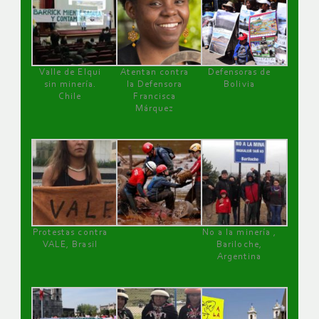
Valle de Elqui
Atentan contra
Defensoras de
sin minería.
la Defensora
Bolivia
Chile
Francisca
Márquez
Protestas contra
No a la minería ,
VALE, Brasil
Bariloche,
Argentina