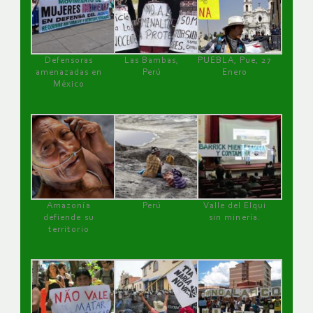
Defensoras
Las Bambas,
PUEBLA, Pue, 27
amenazadas en
Perú
Enero
México
Amazonía
Perú
Valle del Elqui
defiende su
sin minería.
territorio