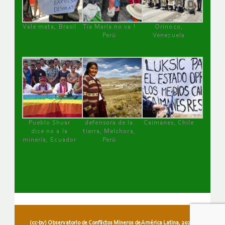
Vale mata, Brasil
Tía María no va !
Orinoco,
Perú
Venezuela
Pueblo Shuar
defensora de la
Caimanes, Chile
dice no a la
tierra, Melchora,
minería, Ecuador
Perú
(cc-by) Observatorio de Conflictos Mineros de América Latina, 2026