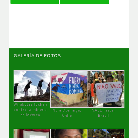
de
artículos
GALERÌA DE FOTOS
Wirakutas luchan
contra la minería
No a Dominga,
VALE mata,
en México
Chile
Brasil