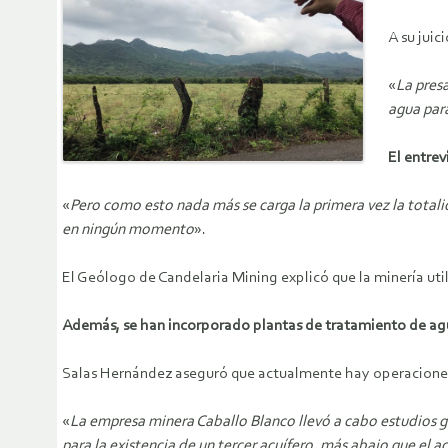
A su juic
«
La presa
agua par
El entrev
«
Pero como esto nada más se carga la primera vez la total
en ningún momento
».
El Geólogo de Candelaria Mining explicó que la minería util
Además, se han incorporado plantas de tratamiento de agu
Salas Hernández aseguró que actualmente hay operaciones
«
La empresa minera Caballo Blanco llevó a cabo estudios ge
para la existencia de un tercer acuífero, más abajo que el