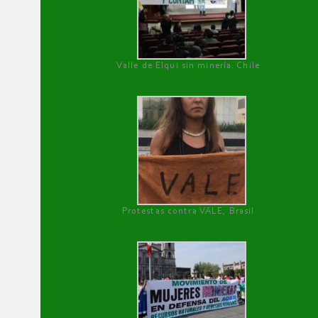
Valle de Elqui sin minería. Chile
Protestas contra VALE, Brasil