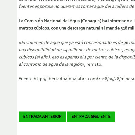
fuentes es porque no queremos tomar agua del acuífero de
La Comisión Nacional del Agua (Conagua) ha informado a l
metros cúbicos, con una descarga natural al mar de 318 mi
«
El volumen de agua que ya está concesionado es de 36 mi
una disponibilidad de 45 millones de metros cúbicos, es a
cúbicos (al año), eso es apenas el 1 por ciento de la dispo
al consumo de agua de la región
», remató.
Fuente:http://libertadbajopalabra.com/2018/05/28/minera-
Navegador
ENTRADA ANTERIOR
ENTRADA SIGUIENTE
de