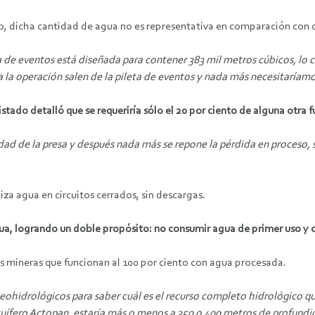
io, dicha cantidad de agua no es representativa en comparación con 
 de eventos está diseñada para contener 383 mil metros cúbicos, lo cu
a la operación salen de la pileta de eventos y nada más necesitaría
istado detalló que se requeriría sólo el 20 por ciento de alguna otra
idad de la presa y después nada más se repone la pérdida en proceso,
iza agua en circuitos cerrados, sin descargas.
a, logrando un doble propósito: no consumir agua de primer uso y c
 mineras que funcionan al 100 por ciento con agua procesada.
ohidrológicos para saber cuál es el recurso completo hidrológico qué
 acuífero Actopan, estaría más o menos a 350 o 400 metros de profundi