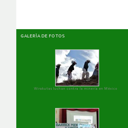
artículos
GALERÌA DE FOTOS
Wirakutas luchan contra la minería en México