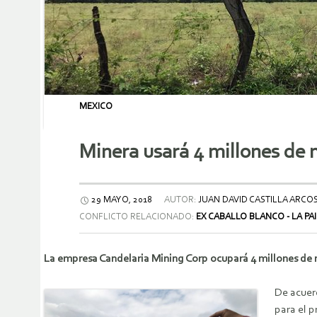
MEXICO
Minera usará 4 millones de 
29 MAYO, 2018
AUTOR:
JUAN DAVID CASTILLA ARCO
CONFLICTO RELACIONADO:
EX CABALLO BLANCO - LA PA
La empresa Candelaria Mining Corp ocupará 4 millones de me
De acuer
para el p