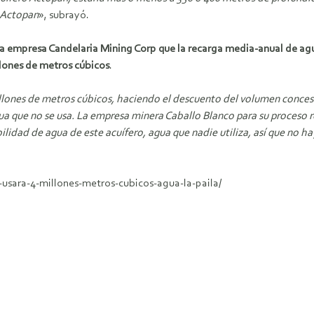
 Actopan
», subrayó.
a empresa Candelaria Mining Corp que la recarga media-anual de agu
llones de metros cúbicos
.
llones de metros cúbicos, haciendo el descuento del volumen concesi
gua que no se usa. La empresa minera Caballo Blanco para su proceso
nibilidad de agua de este acuífero, agua que nadie utiliza, así que no
usara-4-millones-metros-cubicos-agua-la-paila/