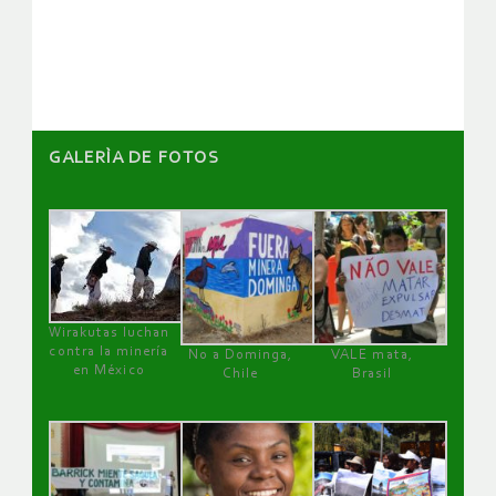
de
artículos
GALERÌA DE FOTOS
Wirakutas luchan
contra la minería
No a Dominga,
VALE mata,
en México
Chile
Brasil