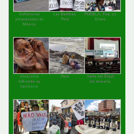
Defensoras
Las Bambas,
PUEBLA, Pue, 27
amenazadas en
Perú
Enero
México
Amazonía
Perú
Valle del Elqui
defiende su
sin minería.
territorio