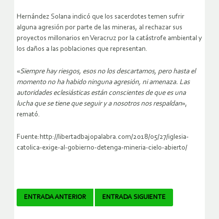
Hernández Solana indicó que los sacerdotes temen sufrir
alguna agresión por parte de las mineras, al rechazar sus
proyectos millonarios en Veracruz por la catástrofe ambiental y
los daños a las poblaciones que representan.
«
Siempre hay riesgos, esos no los descartamos, pero hasta el
momento no ha habido ninguna agresión, ni amenaza. Las
autoridades eclesiásticas están conscientes de que es una
lucha que se tiene que seguir y a nosotros nos respaldan
»,
remató.
Fuente:http://libertadbajopalabra.com/2018/05/27/iglesia-
catolica-exige-al-gobierno-detenga-mineria-cielo-abierto/
Navegador
ENTRADA ANTERIOR
ENTRADA SIGUIENTE