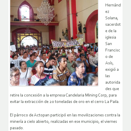
Hernánd
ez
Solana,
sacerdot
e de la
iglesia
San
Francisc
o de
Asís,
exigió a
las
autorida
des que
retire la concesión a la empresa Candelaria Mining Corp, para
evitar la extracción de 20 toneladas de oro en el cerro La Paila.
El párroco de Actopan participó en las movilizaciones contra la
minería a cielo abierto, realizadas en ese municipio, el viernes
pasado.