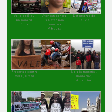
Valle de Elqui
Atentan contra
Defensoras de
sin minería.
la Defensora
Bolivia
Chile
Francisca
Márquez
Protestas contra
No a la minería ,
VALE, Brasil
Bariloche,
Argentina