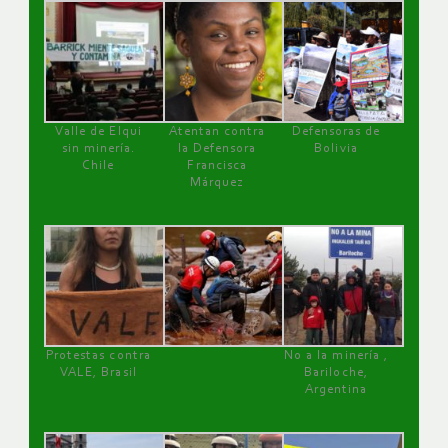
Valle de Elqui
Atentan contra
Defensoras de
sin minería.
la Defensora
Bolivia
Chile
Francisca
Márquez
Protestas contra
No a la minería ,
VALE, Brasil
Bariloche,
Argentina