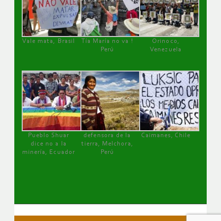
Vale mata, Brasil
Tía María no va !
Orinoco,
Perú
Venezuela
Pueblo Shuar
defensora de la
Caimanes, Chile
dice no a la
tierra, Melchora,
minería, Ecuador
Perú