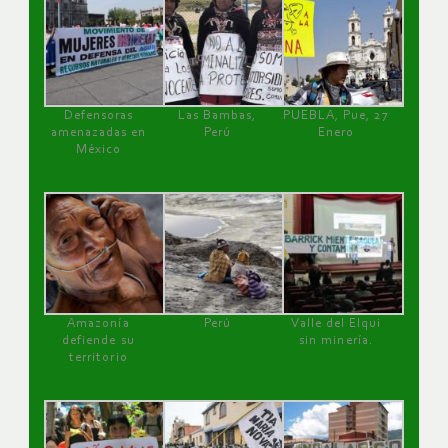
Defensoras
Las Bambas,
PUEBLA, Pue, 27
amenazadas en
Perú
Enero
México
Amazonía
Perú
Valle del Elqui
defiende su
sin minería.
territorio