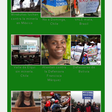
Wirakutas luchan
contra la minería
No a Dominga,
VALE mata,
en México
Chile
Brasil
Valle de Elqui
Atentan contra
Defensoras de
sin minería.
la Defensora
Bolivia
Chile
Francisca
Márquez