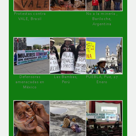
Protestas contra
No a la minería ,
VALE, Brasil
Bariloche,
Argentina
Defensoras
Las Bambas,
PUEBLA, Pue, 27
amenazadas en
Perú
Enero
México