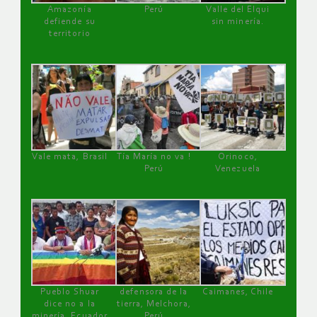
Amazonía
Perú
Valle del Elqui
defiende su
sin minería.
territorio
Vale mata, Brasil
Tía María no va !
Orinoco,
Perú
Venezuela
Pueblo Shuar
defensora de la
Caimanes, Chile
dice no a la
tierra, Melchora,
minería, Ecuador
Perú