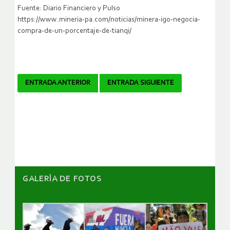
Fuente: Diario Financiero y Pulso
https://www.mineria-pa.com/noticias/minera-igo-negocia-
compra-de-un-porcentaje-de-tianqi/
Navegador
ENTRADA ANTERIOR
ENTRADA SIGUIENTE
de
artículos
GALERÌA DE FOTOS