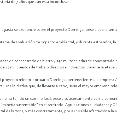
istoria de 7 años que aún está inconclusa
ofagasta se pronuncie sobre el proyecto Dominga, pese a que la sent
istema de Evaluación de Impacto Ambiental, y durante estos años, la i
neladas de concentrado de hierro y 150 mil toneladas de concentrado
 de 27 mil puestos de trabajo directos e indirectos, durante la etapa 
 proyecto minero-portuario Dominga, perteneciente a la empresa Ande
a. Una iniciativa que, de llevarse a cabo, sería el mayor emprendim
era no ha tenido un camino fácil, pese a su acercamiento con la comu
a “minería sustentable” en el territorio. Agrupaciones ciudadanas y 
al de la zona, y más concretamente, por su posible afectación a la