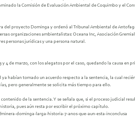
ictaminado la Comisión de Evaluación Ambiental de Coquimbo y el Cons
a del proyecto Dominga y ordenó al Tribunal Ambiental de Antofagast
ersas organizaciones ambientalistas: Oceana Inc, Asociación Gremial
s personas jurídicas y una persona natural.
 y 4 de marzo, con los alegatos por el caso, quedando la causa en pri
bunal ya habían tomado un acuerdo respecto a la sentencia, la cual r
días, pero generalmente se solicita más tiempo para ello.
contenido de la sentencia. Y se señala que, si el proceso judicial re
 historia, pues aún resta por escribir el próximo capítulo.
ia/minera-dominga-larga-historia-7-anos-que-aun-esta-inconclusa