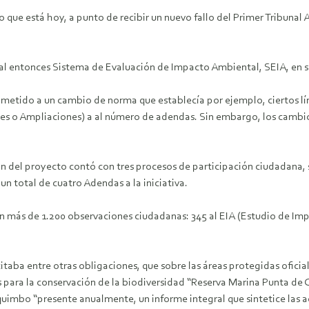
lo que está hoy, a punto de recibir un nuevo fallo del Primer Tribuna
al entonces Sistema de Evaluación de Impacto Ambiental, SEIA, en 
ometido a un cambio de norma que establecía por ejemplo, ciertos lím
ones o Ampliaciones) a al número de adendas. Sin embargo, los camb
ón del proyecto contó con tres procesos de participación ciudadana,
 total de cuatro Adendas a la iniciativa.
on más de 1.200 observaciones ciudadanas: 345 al EIA (Estudio de Im
citaba entre otras obligaciones, que sobre las áreas protegidas ofi
ios para la conservación de la biodiversidad “Reserva Marina Punta 
oquimbo “presente anualmente, un informe integral que sintetice las 