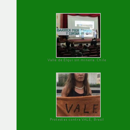
Valle de Elqui sin minería. Chile
Protestas contra VALE, Brasil