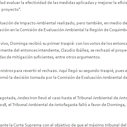
dad evaluar la efectividad de las medidas aplicadas y mejorar la efic
l proyecto”.
 Evaluación de Impacto Ambiental realizado, pero también, en medio 
votación en la Comisión de Evaluación Ambiental la Región de Coquimb
vivo, Dominga recibió su primer traspié: con los votos de los entonc
irimente del entonces intendente, Claudio Ibáñez, se rechazó el proy
das de mitigación suficientes, entre otros argumentos.
inistros para revertir el rechazo. Aquí llegó su segundo traspié, pues
nfirmó la decisión tomada por la Comisión de Evaluación Ambiental 
agotada, Andes Iron llevó el caso hasta el Tribunal Ambiental de An
2018, el Tribunal Ambiental de Antofagasta falló a favor de Dominga
 ante la Corte Suprema con el objetivo de que el máximo tribunal del 