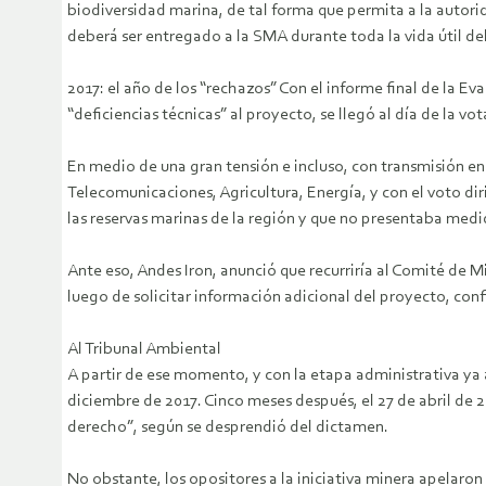
biodiversidad marina, de tal forma que permita a la autori
deberá ser entregado a la SMA durante toda la vida útil de
2017: el año de los “rechazos” Con el informe final de la
“deficiencias técnicas” al proyecto, se llegó al día de la 
En medio de una gran tensión e incluso, con transmisión en 
Telecomunicaciones, Agricultura, Energía, y con el voto d
las reservas marinas de la región y que no presentaba medi
Ante eso, Andes Iron, anunció que recurriría al Comité de M
luego de solicitar información adicional del proyecto, co
Al Tribunal Ambiental
A partir de ese momento, y con la etapa administrativa ya 
diciembre de 2017. Cinco meses después, el 27 de abril de 
derecho”, según se desprendió del dictamen.
No obstante, los opositores a la iniciativa minera apelaron