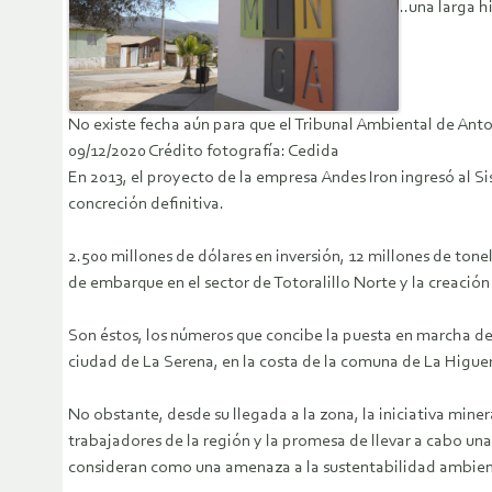
..una larga h
No existe fecha aún para que el Tribunal Ambiental de Ant
09/12/2020 Crédito fotografía: Cedida
En 2013, el proyecto de la empresa Andes Iron ingresó al S
concreción definitiva.
2.500 millones de dólares en inversión, 12 millones de to
de embarque en el sector de Totoralillo Norte y la creación
Son éstos, los números que concibe la puesta en marcha del
ciudad de La Serena, en la costa de la comuna de La Higuer
No obstante, desde su llegada a la zona, la iniciativa min
trabajadores de la región y la promesa de llevar a cabo un
consideran como una amenaza a la sustentabilidad ambient