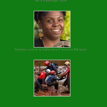
No a Dominga, Chile
Atentan contra la Defensora Francisca Márquez