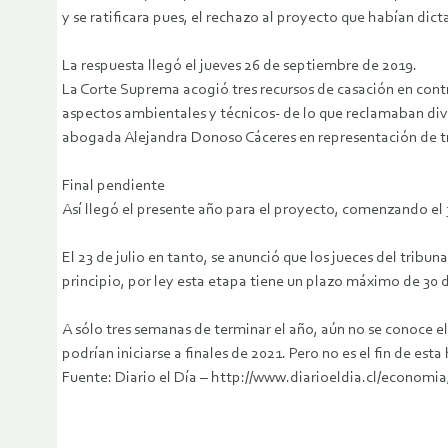
y se ratificara pues, el rechazo al proyecto que habían d
La respuesta llegó el jueves 26 de septiembre de 2019.
La Corte Suprema acogió tres recursos de casación en contr
aspectos ambientales y técnicos- de lo que reclamaban div
abogada Alejandra Donoso Cáceres en representación de tre
Final pendiente
Así llegó el presente año para el proyecto, comenzando el 3
El 23 de julio en tanto, se anunció que los jueces del tri
principio, por ley esta etapa tiene un plazo máximo de 30 
A sólo tres semanas de terminar el año, aún no se conoce el 
podrían iniciarse a finales de 2021. Pero no es el fin de esta
Fuente: Diario el Día – http://www.diarioeldia.cl/econom