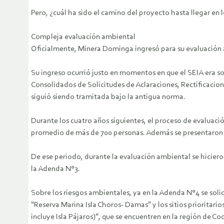
Pero, ¿cuál ha sido el camino del proyecto hasta llegar en 
Compleja evaluación ambiental
Oficialmente, Minera Dominga ingresó para su evaluación 
Su ingreso ocurrió justo en momentos en que el SEIA era s
Consolidados de Solicitudes de Aclaraciones, Rectificaci
siguió siendo tramitada bajo la antigua norma.
Durante los cuatro años siguientes, el proceso de evaluaci
promedio de más de 700 personas. Además se presentaron un
De ese periodo, durante la evaluación ambiental se hicier
la Adenda N°3.
Sobre los riesgos ambientales, ya en la Adenda N°4 se soli
“Reserva Marina Isla Choros- Damas” y los sitios prioritar
incluye Isla Pájaros)”, que se encuentren en la región de C