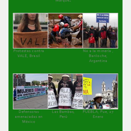
Márquez
Protestas contra
No a la minería ,
VALE, Brasil
Bariloche,
Argentina
Defensoras
Las Bambas,
PUEBLA, Pue, 27
amenazadas en
Perú
Enero
México