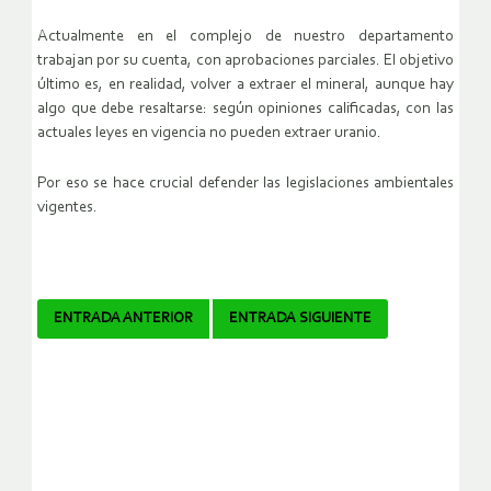
Actualmente en el complejo de nuestro departamento
trabajan por su cuenta, con aprobaciones parciales. El objetivo
último es, en realidad, volver a extraer el mineral, aunque hay
algo que debe resaltarse: según opiniones calificadas, con las
actuales leyes en vigencia no pueden extraer uranio.
Por eso se hace crucial defender las legislaciones ambientales
vigentes.
Navegador
ENTRADA ANTERIOR
ENTRADA SIGUIENTE
de
artículos