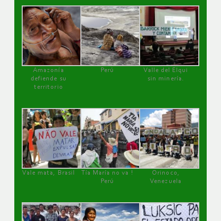
Amazonía
Perú
Valle del Elqui
defiende su
sin minería.
territorio
Vale mata, Brasil
Tía María no va !
Orinoco,
Perú
Venezuela