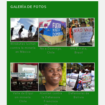
GALERÌA DE FOTOS
Wirakutas luchan
contra la minería
No a Dominga,
VALE mata,
en México
Chile
Brasil
Valle de Elqui
Atentan contra
Defensoras de
sin minería.
la Defensora
Bolivia
Chile
Francisca