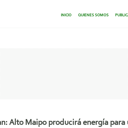
SALTAR AL CONTENIDO.
INICIO
QUIENES SOMOS
PUBLI
n: Alto Maipo producirá energía para 