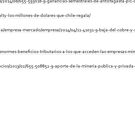
s/2014/08/655-593018-9-ganancias-semestrales-de-antofagasta-plc-
yalty-los-millones-de-dolares-que-chile-regala/
cia/empresa-mercado/empresa/2014/04/11-41031-9-baja-del-cobre-y-
os-enormes-beneficios-tributarios-a-los-que-acceden-las-empresas-min
cios/2013/02/655-508852-9-aporte-de-la-mineria-publica-y-privada-a