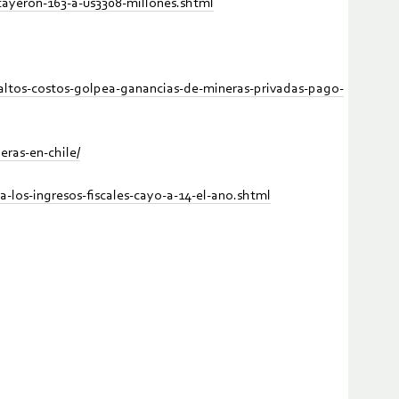
cayeron-163-a-us3308-millones.shtml
altos-costos-golpea-ganancias-de-mineras-privadas-pago-
eras-en-chile/
-los-ingresos-fiscales-cayo-a-14-el-ano.shtml