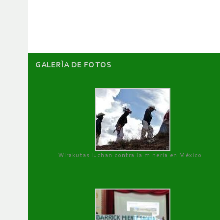
artículos
GALERÌA DE FOTOS
Wirakutas luchan contra la minería en México