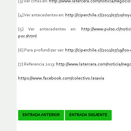
[3] Ver cifras en:
http://www.latercera.com/noticia/negocio
[4] Ver antecedentes en:
http://ciperchile.cl/2011/07/20/ro
[5] Ver antecedentes en:
http://www.pulso.cl/noti
por.shtml
[6] Para profundizar ver:
http://ciperchile.cl/2011/07/19/l
[7] Referencia 2013:
http://www.latercera.com/noticia/nego
https://www.facebook.com/colectivo.lasavia
Navegador
ENTRADA ANTERIOR
ENTRADA SIGUIENTE
de