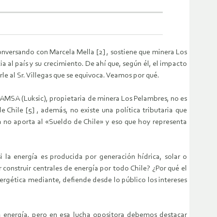
onversando con Marcela Mella [2] , sostiene que minera Los
a al país y su crecimiento. De ahí que, según él, el impacto
le al Sr. Villegas que se equivoca. Veamos por qué.
. AMSA (Luksic), propietaria de minera Los Pelambres, no es
e Chile [5] , además, no existe una política tributaria que
ada no aporta al «Sueldo de Chile» y eso que hoy representa
i la energía es producida por generación hídrica, solar o
 construir centrales de energía por todo Chile? ¿Por qué el
nergética mediante, defiende desde lo público los intereses
a energía, pero en esa lucha opositora debemos destacar