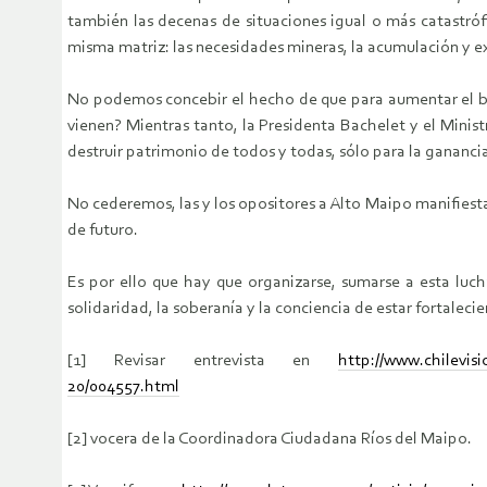
también las decenas de situaciones igual o más catastró
misma matriz: las necesidades mineras, la acumulación y ex
No podemos concebir el hecho de que para aumentar el ben
vienen? Mientras tanto, la Presidenta Bachelet y el Mini
destruir patrimonio de todos y todas, sólo para la gananci
No cederemos, las y los opositores a Alto Maipo manifiesta
de futuro.
Es por ello que hay que organizarse, sumarse a esta luch
solidaridad, la soberanía y la conciencia de estar fortale
[1] Revisar entrevista en
http://www.chilevisi
20/004557.html
[2] vocera de la Coordinadora Ciudadana Ríos del Maipo.