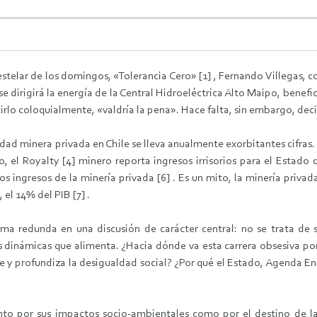
telar de los domingos, «Tolerancia Cero» [1] , Fernando Villegas, c
 dirigirá la energía de la Central Hidroeléctrica Alto Maipo, benefici
rlo coloquialmente, «valdría la pena». Hace falta, sin embargo, decir
idad minera privada en Chile se lleva anualmente exorbitantes cifras
o, el Royalty [4] minero reporta ingresos irrisorios para el Estado d
sos ingresos de la minería privada [6] . Es un mito, la minería priv
 el 14% del PIB [7] .
ma redunda en una discusión de carácter central: no se trata de s
s dinámicas que alimenta. ¿Hacia dónde va esta carrera obsesiva por
ile y profundiza la desigualdad social? ¿Por qué el Estado, Agenda E
to por sus impactos socio-ambientales como por el destino de l