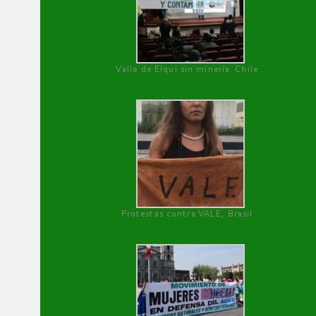
Valle de Elqui sin minería. Chile
Protestas contra VALE, Brasil