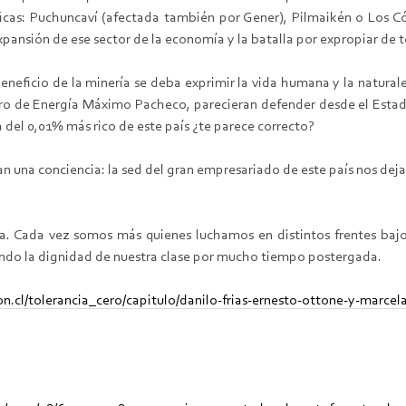
ficas: Puchuncaví (afectada también por Gener), Pilmaikén o Los C
pansión de ese sector de la economía y la batalla por expropiar de 
eficio de la minería se deba exprimir la vida humana y la naturalez
stro de Energía Máximo Pacheco, parecieran defender desde el Estado
a del 0,01% más rico de este país ¿te parece correcto?
n una conciencia: la sed del gran empresariado de este país nos deja
a. Cada vez somos más quienes luchamos en distintos frentes bajo 
ciendo la dignidad de nuestra clase por mucho tiempo postergada.
on.cl/tolerancia_cero/capitulo/danilo-frias-ernesto-ottone-y-marcel