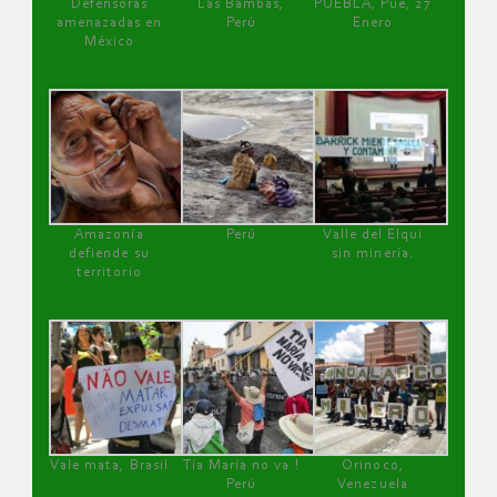
Defensoras
Las Bambas,
PUEBLA, Pue, 27
amenazadas en
Perú
Enero
México
Amazonía
Perú
Valle del Elqui
defiende su
sin minería.
territorio
Vale mata, Brasil
Tía María no va !
Orinoco,
Perú
Venezuela