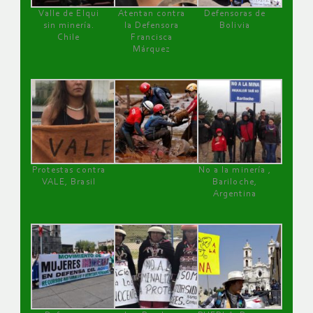
Valle de Elqui
Atentan contra
Defensoras de
sin minería.
la Defensora
Bolivia
Chile
Francisca
Márquez
Protestas contra
No a la minería ,
VALE, Brasil
Bariloche,
Argentina