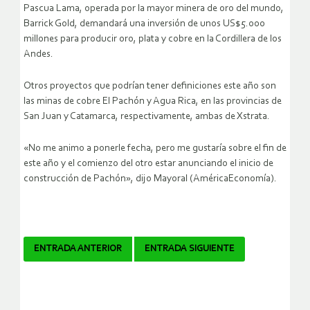
Pascua Lama, operada por la mayor minera de oro del mundo,
Barrick Gold, demandará una inversión de unos US$5.000
millones para producir oro, plata y cobre en la Cordillera de los
Andes.
Otros proyectos que podrían tener definiciones este año son
las minas de cobre El Pachón y Agua Rica, en las provincias de
San Juan y Catamarca, respectivamente, ambas de Xstrata.
«No me animo a ponerle fecha, pero me gustaría sobre el fin de
este año y el comienzo del otro estar anunciando el inicio de
construcción de Pachón», dijo Mayoral (AméricaEconomía).
Navegador
ENTRADA ANTERIOR
ENTRADA SIGUIENTE
de