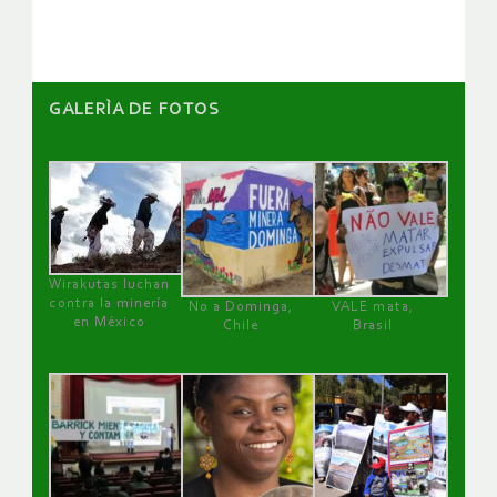
artículos
GALERÌA DE FOTOS
Wirakutas luchan
contra la minería
No a Dominga,
VALE mata,
en México
Chile
Brasil