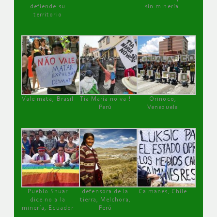
defiende su
sin minería.
territorio
Vale mata, Brasil
Tía María no va !
Orinoco,
Perú
Venezuela
Pueblo Shuar
defensora de la
Caimanes, Chile
dice no a la
tierra, Melchora,
minería, Ecuador
Perú