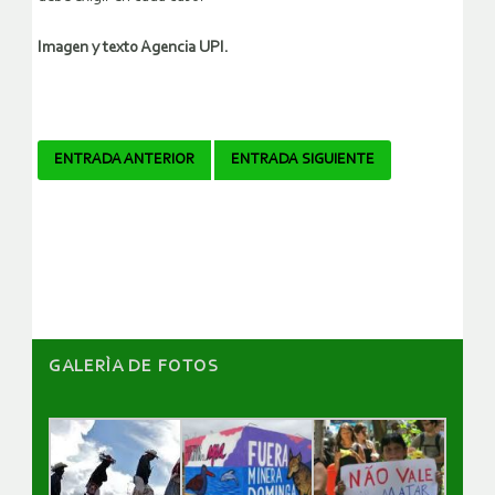
Imagen y texto Agencia UPI.
Navegador
ENTRADA ANTERIOR
ENTRADA SIGUIENTE
de
artículos
GALERÌA DE FOTOS