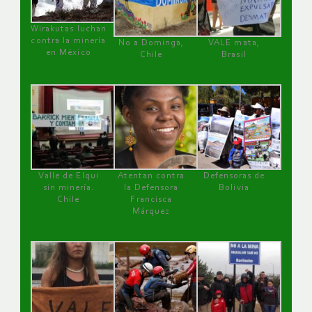
Wirakutas luchan
contra la minería
No a Dominga,
VALE mata,
en México
Chile
Brasil
Valle de Elqui
Atentan contra
Defensoras de
sin minería.
la Defensora
Bolivia
Chile
Francisca
Márquez