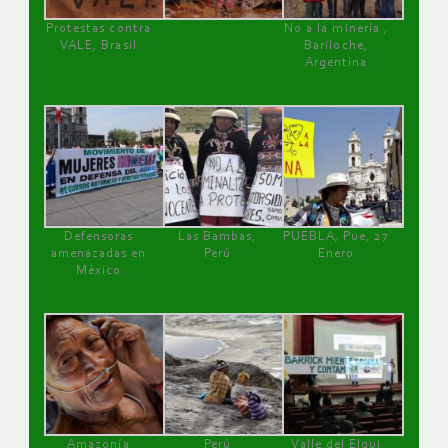
Protestas contra
No a la minería ,
VALE, Brasil
Bariloche,
Argentina
Defensoras
Las Bambas,
PUEBLA, Pue, 27
amenazadas en
Perú
Enero
México
Amazonía
Perú
Valle del Elqui