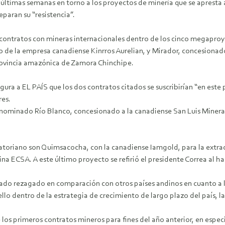
 últimas semanas en torno a los proyectos de minería que se apresta 
paran su “resistencia”.
ontratos con mineras internacionales dentro de los cinco megaproyec
go de la empresa canadiense Kinrros Aurelian, y Mirador, concesionad
provincia amazónica de Zamora Chinchipe.
ura a EL PAÍS que los dos contratos citados se suscribirían “en este p
res.
enominado Río Blanco, concesionado a la canadiense San Luis Mineral
oriano son Quimsacocha, con la canadiense Iamgold, para la extracc
na ECSA. A este último proyecto se refirió el presidente Correa al 
tado rezagado en comparación con otros países andinos en cuanto a l
ello dentro de la estrategia de crecimiento de largo plazo del país, 
los primeros contratos mineros para fines del año anterior, en especi