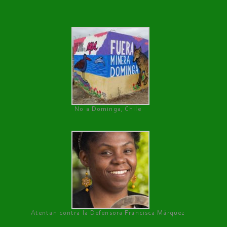
No a Dominga, Chile
Atentan contra la Defensora Francisca Márquez