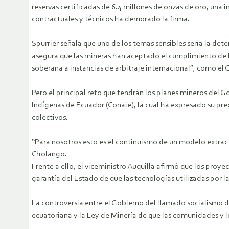
reservas certificadas de 6.4 millones de onzas de oro, una 
contractuales y técnicos ha demorado la firma.
Spurrier señala que uno de los temas sensibles sería la det
asegura que las mineras han aceptado el cumplimiento de la
soberana a instancias de arbitraje internacional”, como el C
Pero el principal reto que tendrán los planes mineros del 
Indígenas de Ecuador (Conaie), la cual ha expresado su pr
colectivos.
“Para nosotros esto es el continuismo de un modelo extrac
Cholango.
Frente a ello, el viceministro Auquilla afirmó que los proy
garantía del Estado de que las tecnologías utilizadas por 
La controversia entre el Gobierno del llamado socialismo de
ecuatoriana y la Ley de Minería de que las comunidades y l