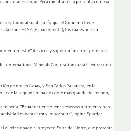
a concretar Ecuador. Pero mientras él lo presenta como un
tos, todos al sur del país, que el Gobierno tiene
o a la china ECSA (Ecuacorriente), los cuales buscan
rimer trimestre” de 2012, y significarían en los primeros
es (International Minerals Corporation) para la extracción
ión de oro en Azuay, y San Carlos Panantza, en la
hablar de la segunda mina de cobre más grande del mundo,
a minería. “Ecuador tiene buenas reservas petroleras, pero
la actividad minera es muy importante”, opina Spurrier.
al el relacionado al proyecto Fruta del Norte, que presenta