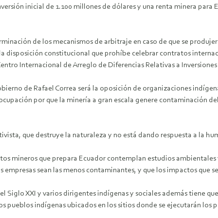
inversión inicial de 1.100 millones de dólares y una renta minera para
erminación de los mecanismos de arbitraje en caso de que se produjera
 disposición constitucional que prohíbe celebrar contratos internaci
entro Internacional de Arreglo de Diferencias Relativas a Inversiones
Gobierno de Rafael Correa será la oposición de organizaciones indíg
eocupación por que la minería a gran escala genere contaminación d
tivista, que destruye la naturaleza y no está dando respuesta a la h
ectos mineros que prepara Ecuador contemplan estudios ambientales y d
las empresas sean las menos contaminantes, y que los impactos que se
l Siglo XXI y varios dirigentes indígenas y sociales además tiene que
os pueblos indígenas ubicados en los sitios donde se ejecutarán los