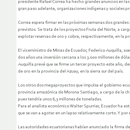
presidente Rafael Correa ha hecho grandes anuncios en las
gran paso adelante, organizaciones indígenas y sociales pre
Correa espera firmar en las próximas semanas dos grandes c
previstos. Se trata de los proyectos Fruta del Norte, a car
explotar reservas de oro y cobre, respectivamente, en la 
El viceministro de Minas de Ecuador, Federico Auquilla, aseg
dos años una inversión cercana a los 3.000 millones de dóla
Auquilla prevé que se firme un tercer proyecto este año, d
de oro en la provincia del Azuay, en la sierra sur del país.
Los otros dos megaproyectos que impulsa el gobierno ecuat
provincia amazónica de Morona Santiago, a cargo de la chi
pues tendría unos 6,3 millones de toneladas.
Para el analista económico Walter Spurrier, Ecuador ha es
que se van a agotar en un lapso relativamente corto. Y por 
Las autoridades ecuatorianas habían anunciado la firma de 