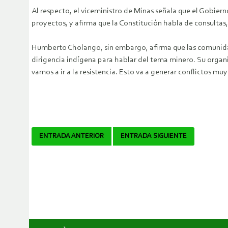
Al respecto, el viceministro de Minas señala que el Gobiern
proyectos, y afirma que la Constitución habla de consultas
Humberto Cholango, sin embargo, afirma que las comunida
dirigencia indígena para hablar del tema minero. Su organiza
vamos a ir a la resistencia. Esto va a generar conflictos m
Navegador
ENTRADA ANTERIOR
ENTRADA SIGUIENTE
de
artículos