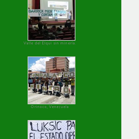
Valle del Elqui sin minería.
Orinoco, Venezuela