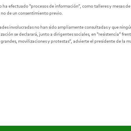
o ha efectuado “procesos de información”, como talleres y mesas de d
, no de un consentimiento previo.
des involucradas no han sido ampliamente consultadas y que ningún
ción se declarará, junto a dirigentes sociales, en “resistencia” frent
uy grandes, movilizaciones y protestas”, advierte el presidente de la 