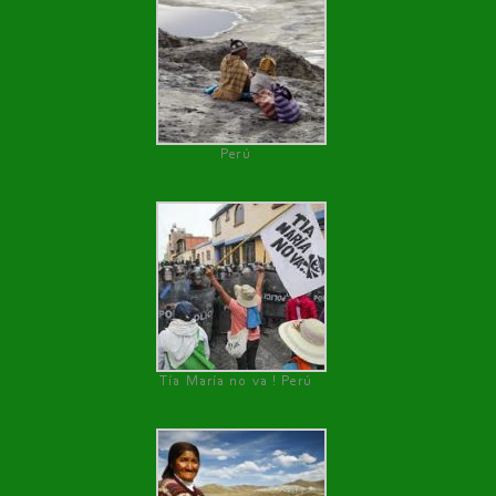
Perú
Tía María no va ! Perú