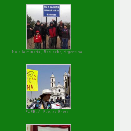
No a la minería , Bariloche, Argentina
PUEBLA, Pue, 27 Enero