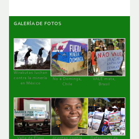
GALERÌA DE FOTOS
Wirakutas luchan
contra la minería
No a Dominga,
VALE mata,
en México
Chile
Brasil
Valle de Elqui
Atentan contra
Defensoras de