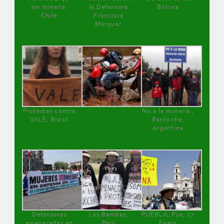
sin minería.
la Defensora
Bolivia
Chile
Francisca
Márquez
Protestas contra
No a la minería ,
VALE, Brasil
Bariloche,
Argentina
Defensoras
Las Bambas,
PUEBLA, Pue, 27
amenazadas en
Perú
Enero