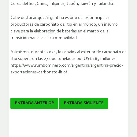
Corea del Sur, China, Filipinas, Japón, Taiwán y Tailandia.
Cabe destacar que Argentina es uno de los principales
productores de carbonato de litio en el mundo, un insumo
clave para la elaboración de baterías en el marco de la
transición hacia la electro-movilidad.
Asimismo, durante 2021, los envíos al exterior de carbonato de
litio superaron las 27.000 toneladas por US$ 185 millones.
https://www.rumbominero.com/argentina/argentina-precio-
exportaciones-carbonato-litio/
Navegador
ENTRADA ANTERIOR
ENTRADA SIGUIENTE
de
artículos