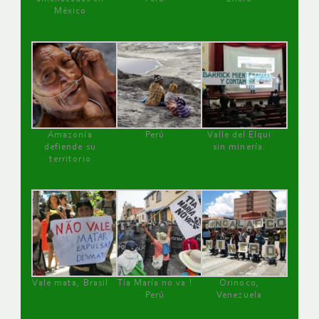
México
Amazonía
Perú
Valle del Elqui
defiende su
sin minería.
territorio
Vale mata, Brasil
Tía María no va !
Orinoco,
Perú
Venezuela