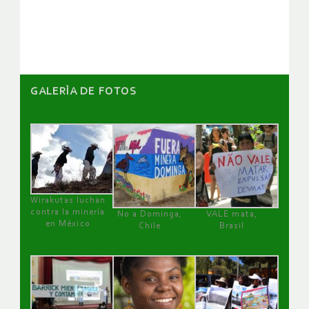
artículos
GALERÌA DE FOTOS
Wirakutas luchan
contra la minería
No a Dominga,
VALE mata,
en México
Chile
Brasil