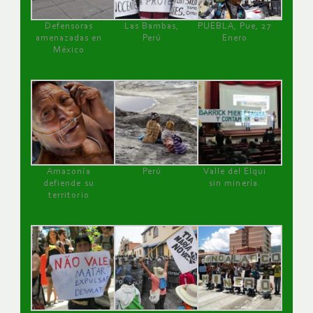
Defensoras
Las Bambas,
PUEBLA, Pue, 27
amenazadas en
Perú
Enero
México
Amazonía
Perú
Valle del Elqui
defiende su
sin minería.
territorio