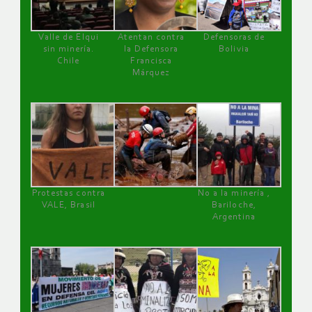
Valle de Elqui
Atentan contra
Defensoras de
sin minería.
la Defensora
Bolivia
Chile
Francisca
Márquez
Protestas contra
No a la minería ,
VALE, Brasil
Bariloche,
Argentina