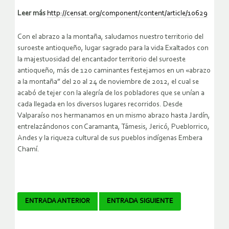
Leer más
http://censat.org/component/content/article/10629
Con el abrazo a la montaña, saludamos nuestro territorio del
suroeste antioqueño, lugar sagrado para la vida Exaltados con
la majestuosidad del encantador territorio del suroeste
antioqueño, más de 120 caminantes festejamos en un «abrazo
a la montaña” del 20 al 24 de noviembre de 2012, el cual se
acabó de tejer con la alegría de los pobladores que se unían a
cada llegada en los diversos lugares recorridos. Desde
Valparaíso nos hermanamos en un mismo abrazo hasta Jardín,
entrelazándonos con Caramanta, Támesis, Jericó, Pueblorrico,
Andes y la riqueza cultural de sus pueblos indígenas Embera
Chamí.
Navegador
ENTRADA ANTERIOR
ENTRADA SIGUIENTE
de