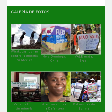
GALERÌA DE FOTOS
Wirakutas luchan
contra la minería
No a Dominga,
VALE mata,
en México
Chile
Brasil
Valle de Elqui
Atentan contra
Defensoras de
sin minería.
la Defensora
Bolivia