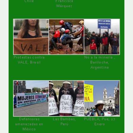
Chile
Francisca
Márquez
Protestas contra
No a la minería ,
VALE, Brasil
Bariloche,
Argentina
Defensoras
Las Bambas,
PUEBLA, Pue, 27
amenazadas en
Perú
Enero
México