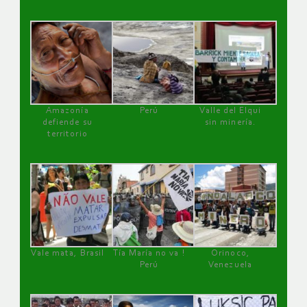
Amazonía
Perú
Valle del Elqui
defiende su
sin minería.
territorio
Vale mata, Brasil
Tía María no va !
Orinoco,
Perú
Venezuela