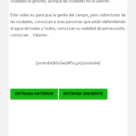
ciudades la ignoren, aunque las ciudades no la valoren…
Este video es para que la gente del campo, pero sobre todo de
las ciudades, conozcan a esas personas que están defendiendo
el agua de todas y todos, conozcan su realidad de persecusión,
conozcan… Valoren…
{youtube}kl2GwjMSc4A{/youtube}
Navegador
ENTRADA ANTERIOR
ENTRADA SIGUIENTE
de
artículos