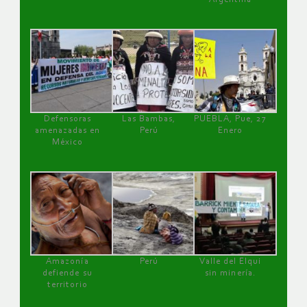
Defensoras
Las Bambas,
PUEBLA, Pue, 27
amenazadas en
Perú
Enero
México
Amazonía
Perú
Valle del Elqui
defiende su
sin minería.
territorio