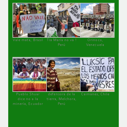
Vale mata, Brasil
Tía María no va !
Orinoco,
Perú
Venezuela
Pueblo Shuar
defensora de la
Caimanes, Chile
dice no a la
tierra, Melchora,
minería, Ecuador
Perú