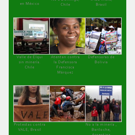
en México
Chile
Brasil
Valle de Elqui
Atentan contra
Defensoras de
sin minería.
la Defensora
Bolivia
Chile
Francisca
Márquez
Protestas contra
No a la minería ,
VALE, Brasil
Bariloche,
Argentina