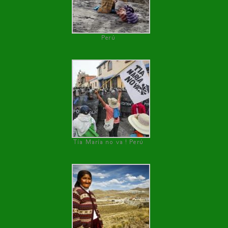
Perú
Tía María no va ! Perú