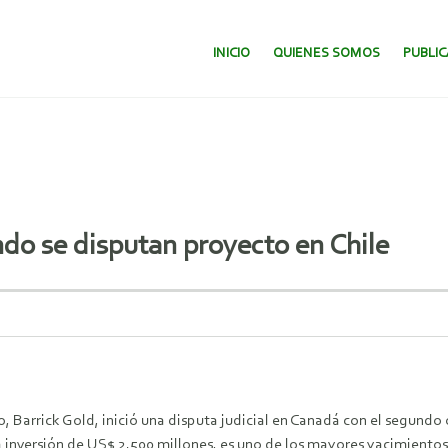
SALTAR AL CONTENIDO.
INICIO
QUIENES SOMOS
PUBLI
do se disputan proyecto en Chile
 Barrick Gold, inició una disputa judicial en Canadá con el segundo 
na inversión de US$ 2.500 millones, es uno de los mayores yacimientos