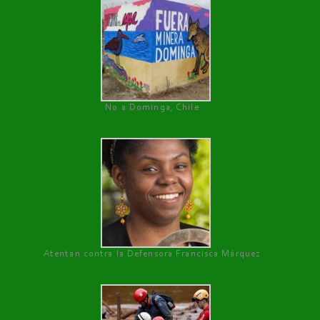
No a Dominga, Chile
Atentan contra la Defensora Francisca Márquez