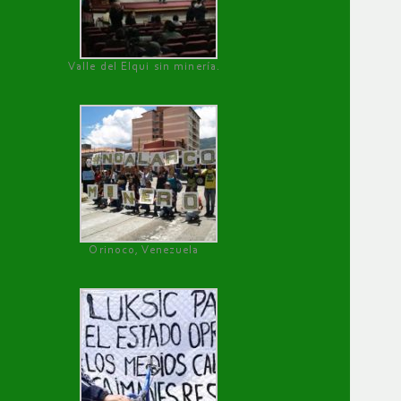
Valle del Elqui sin minería.
Orinoco, Venezuela