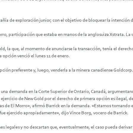
ñía de exploración junior, con el objetivo de bloquear la intención 
rro, participación que estaba en manos de la anglosuiza Xstrata. La
d, la que, al momento de anunciarse la transacción, tenía el derecho
 opción venció el lunes 11 de enero.
pción preferente y, luego, venderla a la minera canadiense Goldcorp.
ntó una demanda en la Corte Superior de Ontario, Canadá, argumentan
 ejercicio de New Gold por el derecho de primera opción es ilegal, de
stas de El Morro», afirmó Barrick en la demanda. «Estamos tomando es
fue ejercido apropiadamente», dijo Vince Borg, vocero de Barrick.
es legales y no descartan que, eventualmente, el caso pueda derivar