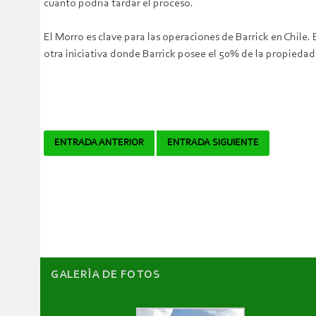
cuánto podría tardar el proceso.
El Morro es clave para las operaciones de Barrick en Chile
otra iniciativa donde Barrick posee el 50% de la propiedad.
Navegador
ENTRADA ANTERIOR
ENTRADA SIGUIENTE
de
artículos
GALERÌA DE FOTOS