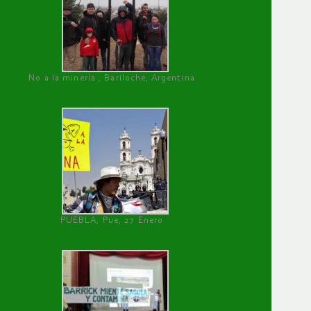
No a la minería , Bariloche, Argentina
PUEBLA, Pue, 27 Enero