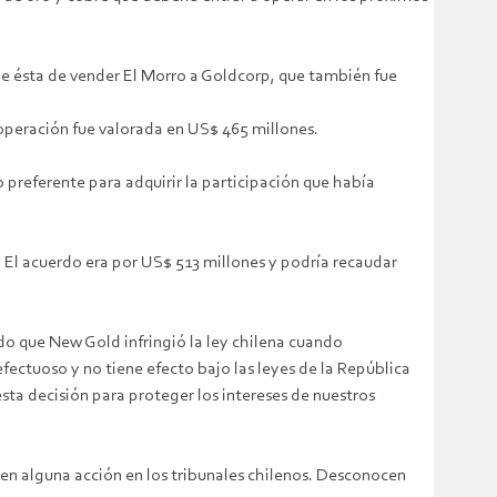
de ésta de vender El Morro a Goldcorp, que también fue
 operación fue valorada en US$ 465 millones.
 preferente para adquirir la participación que había
 El acuerdo era por US$ 513 millones y podría recaudar
do que New Gold infringió la ley chilena cuando
fectuoso y no tiene efecto bajo las leyes de la República
ta decisión para proteger los intereses de nuestros
 en alguna acción en los tribunales chilenos. Desconocen