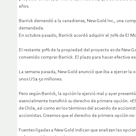
años.
Barrick demandó a la canadiense, New Gold Inc., una compa
demandada.
En octubre pasado, Barrick acordó adquirir el 70% de El Mo
El restante 30% de la propiedad del proyecto es de New Gol
convenido comprar Barrick. El plazo para hacer efectiva esa
La semana pasada, New Gold anunció que iba a ejercer la o
unos US$ 50 millones.
Pero según Barrick, la opción la ejerció mal y ayer prese
esencialmente transfirió su derecho de primera opción. «El
de Chile, así como en los términos del acuerdo de accioni
accionistas. Creemos que el derecho de primera opción no 
Fuentes ligadas a New Gold indican que analizan las opcion