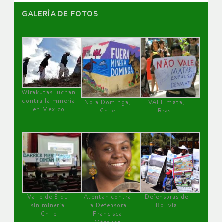
GALERÌA DE FOTOS
Wirakutas luchan
contra la minería
No a Dominga,
VALE mata,
en México
Chile
Brasil
Valle de Elqui
Atentan contra
Defensoras de
sin minería.
la Defensora
Bolivia
Chile
Francisca