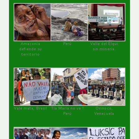
Amazonía
Perú
Valle del Elqui
defiende su
sin minería.
territorio
Vale mata, Brasil
Tía María no va !
Orinoco,
Perú
Venezuela