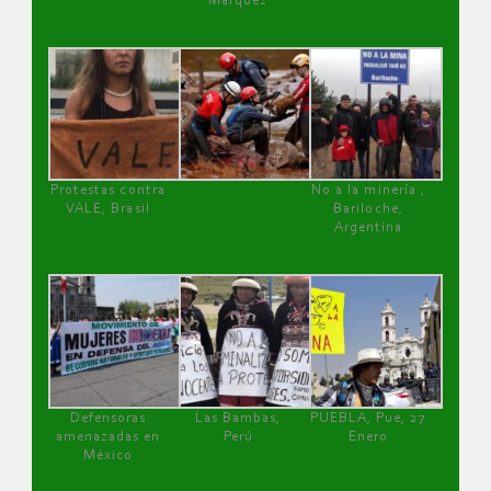
Márquez
Protestas contra
No a la minería ,
VALE, Brasil
Bariloche,
Argentina
Defensoras
Las Bambas,
PUEBLA, Pue, 27
amenazadas en
Perú
Enero
México