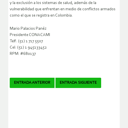
y la exclusión a los sistemas de salud, además de la
vulnerabilidad que enfrentan en medio de conflictos armados
como el que se registra en Colombia.
Mario Palacios Panéz
Presidente CONACAMI
Telf: (51) 1 717 5507
Cel: (51) 1 945133452
RPM: #680137
Navegador
ENTRADA ANTERIOR
ENTRADA SIGUIENTE
de
artículos