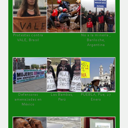
Protestas contra
No a la minería ,
VALE, Brasil
Bariloche,
Argentina
Defensoras
Las Bambas,
PUEBLA, Pue, 27
amenazadas en
Perú
Enero
México