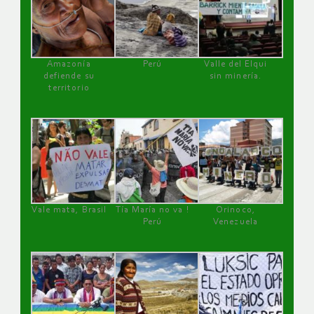
Amazonía
Perú
Valle del Elqui
defiende su
sin minería.
territorio
Vale mata, Brasil
Tía María no va !
Orinoco,
Perú
Venezuela