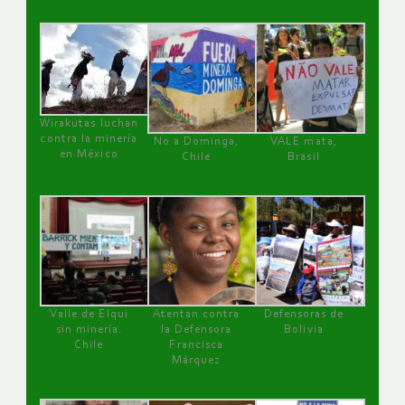
Wirakutas luchan
contra la minería
No a Dominga,
VALE mata,
en México
Chile
Brasil
Valle de Elqui
Atentan contra
Defensoras de
sin minería.
la Defensora
Bolivia
Chile
Francisca
Márquez