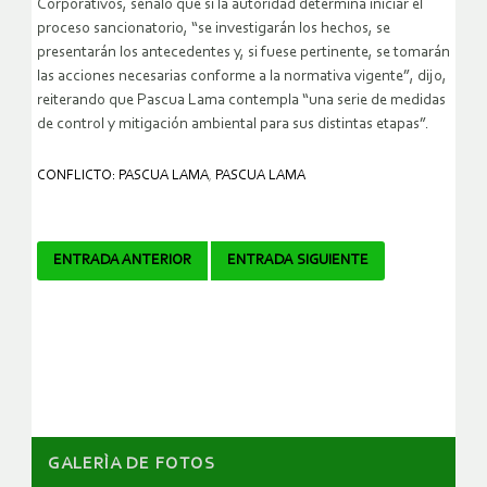
Corporativos, señaló que si la autoridad determina iniciar el
proceso sancionatorio, “se investigarán los hechos, se
presentarán los antecedentes y, si fuese pertinente, se tomarán
las acciones necesarias conforme a la normativa vigente”, dijo,
reiterando que Pascua Lama contempla “una serie de medidas
de control y mitigación ambiental para sus distintas etapas”.
CONFLICTO: PASCUA LAMA
,
PASCUA LAMA
Navegador
ENTRADA ANTERIOR
ENTRADA SIGUIENTE
de
artículos
GALERÌA DE FOTOS