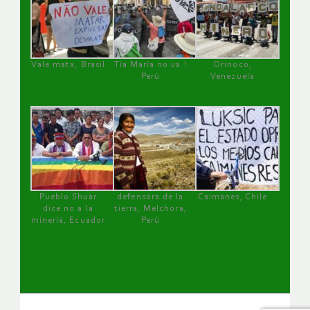
Vale mata, Brasil
Tía María no va !
Orinoco,
Perú
Venezuela
Pueblo Shuar
defensora de la
Caimanes, Chile
dice no a la
tierra, Melchora,
minería, Ecuador
Perú