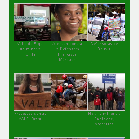
Valle de Elqui
Atentan contra
Defensoras de
sin minería.
la Defensora
Bolivia
Chile
Francisca
Márquez
Protestas contra
No a la minería ,
VALE, Brasil
Bariloche,
Argentina