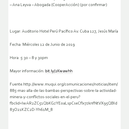
– Ana Leyva – Abogada (CooperAcción) (por confirmar)
Lugar: Auditorio Hotel Perú Pacífico Av. Cuba 127, Jesús María
Fecha: Miércoles 12 de Junio de 2019
Hora: 5:30 – 8 y 30pm
Mayor información:
bit.ly/2Kwawhh
Fuente:http://www.muqui.org/comunicaciones/noticias/item/
885-mas-alla-de-las-bambas-perspectivas-sobre-la-actividad-
minera-y-conflictos-sociales-en-el-peru?
fbclid=IwAR2ZC51QbKGzYEoaLspCseCflx7zknfNtVX95QBId
83O21KZC2D-Yh61M_8