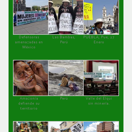
Defensoras
Las Bambas,
PUEBLA, Pue, 27
amenazadas en
Perú
Enero
México
Amazonía
Perú
Valle del Elqui
defiende su
sin minería.
territorio