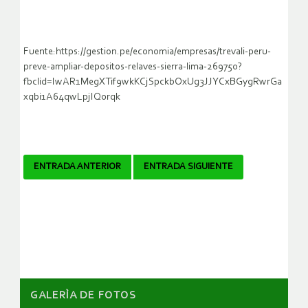
Fuente:https://gestion.pe/economia/empresas/trevali-peru-
preve-ampliar-depositos-relaves-sierra-lima-269750?
fbclid=IwAR1MegXTif9wkKCjSpckbOxUg3JJYCxBGygRwrGa
xqbi1A64qwLpjIQ0rqk
Navegador
ENTRADA ANTERIOR
ENTRADA SIGUIENTE
de
artículos
GALERÌA DE FOTOS