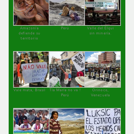
Amazonía
Perú
Valle del Elqui
defiende su
sin minería.
territorio
Vale mata, Brasil
Tía María no va !
Orinoco,
Perú
Venezuela