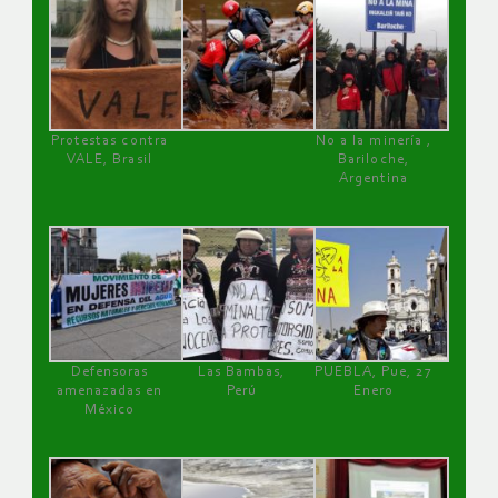
Protestas contra
No a la minería ,
VALE, Brasil
Bariloche,
Argentina
Defensoras
Las Bambas,
PUEBLA, Pue, 27
amenazadas en
Perú
Enero
México