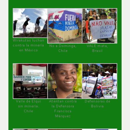
Wirakutas luchan
contra la minería
No a Dominga,
VALE mata,
en México
Chile
Brasil
Valle de Elqui
Atentan contra
Defensoras de
sin minería.
la Defensora
Bolivia
Chile
Francisca
Márquez