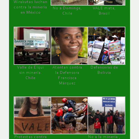
Wirakutas luchan
contra la minería
No a Dominga,
VALE mata,
en México
Chile
Brasil
Valle de Elqui
Atentan contra
Defensoras de
sin minería.
la Defensora
Bolivia
Chile
Francisca
Márquez
Protestas contra
No a la minería ,