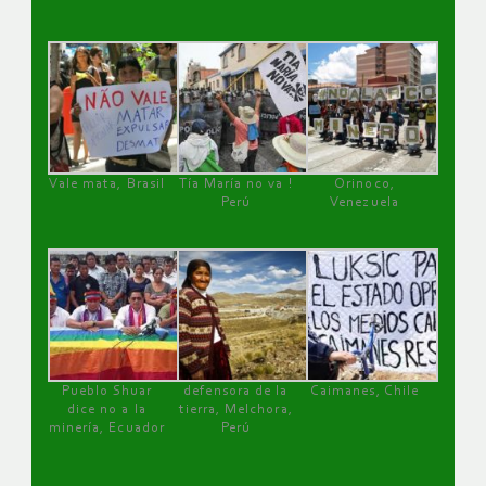
Vale mata, Brasil
Tía María no va !
Orinoco,
Perú
Venezuela
Pueblo Shuar
defensora de la
Caimanes, Chile
dice no a la
tierra, Melchora,
minería, Ecuador
Perú