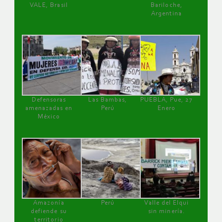
VALE, Brasil
Bariloche,
Argentina
Defensoras
Las Bambas,
PUEBLA, Pue, 27
amenazadas en
Perú
Enero
México
Amazonía
Perú
Valle del Elqui
defiende su
sin minería.
territorio