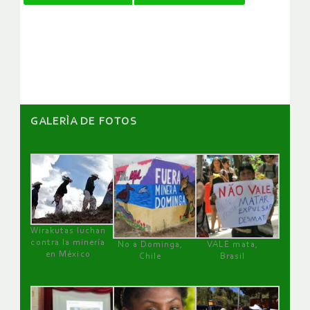
de
artículos
GALERÌA DE FOTOS
Wirakutas luchan
contra la minería
No a Dominga,
VALE mata,
en México
Chile
Brasil