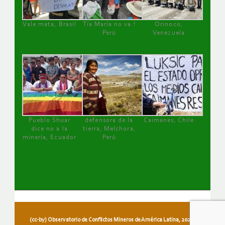
Vale mata, Brasil
Tía María no va !
Orinoco,
Perú
Venezuela
Pueblo Shuar
defensora de la
Caimanes, Chile
dice no a la
tierra, Melchora,
minería, Ecuador
Perú
(cc-by) Observatorio de Conflictos Mineros de América Latina, 2026