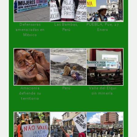
Defensoras
Las Bambas,
PUEBLA, Pue, 27
amenazadas en
Perú
Enero
México
Amazonía
Perú
Valle del Elqui
defiende su
sin minería.
territorio