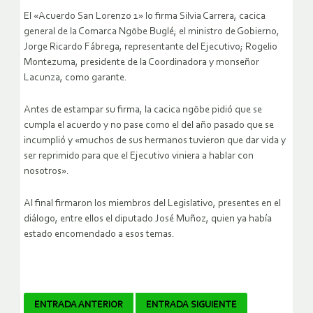
El «Acuerdo San Lorenzo 1» lo firma Silvia Carrera, cacica
general de la Comarca Ngöbe Buglé; el ministro de Gobierno,
Jorge Ricardo Fábrega, representante del Ejecutivo; Rogelio
Montezuma, presidente de la Coordinadora y monseñor
Lacunza, como garante.
Antes de estampar su firma, la cacica ngöbe pidió que se
cumpla el acuerdo y no pase como el del año pasado que se
incumplió y «muchos de sus hermanos tuvieron que dar vida y
ser reprimido para que el Ejecutivo viniera a hablar con
nosotros».
Al final firmaron los miembros del Legislativo, presentes en el
diálogo, entre ellos el diputado José Muñoz, quien ya había
estado encomendado a esos temas.
Navegador
ENTRADA ANTERIOR
ENTRADA SIGUIENTE