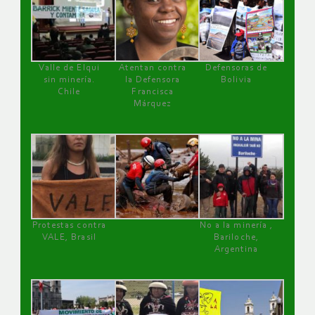
Valle de Elqui
Atentan contra
Defensoras de
sin minería.
la Defensora
Bolivia
Chile
Francisca
Márquez
Protestas contra
No a la minería ,
VALE, Brasil
Bariloche,
Argentina