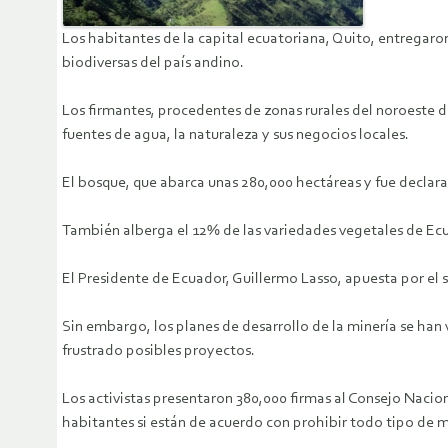
Los habitantes de la capital ecuatoriana, Quito, entregaron 
biodiversas del país andino.
Los firmantes, procedentes de zonas rurales del noroeste 
fuentes de agua, la naturaleza y sus negocios locales.
El bosque, que abarca unas 280,000 hectáreas y fue declar
También alberga el 12% de las variedades vegetales de Ecu
El Presidente de Ecuador, Guillermo Lasso, apuesta por el 
Sin embargo, los planes de desarrollo de la minería se han 
frustrado posibles proyectos.
Los activistas presentaron 380,000 firmas al Consejo Nacion
habitantes si están de acuerdo con prohibir todo tipo de m