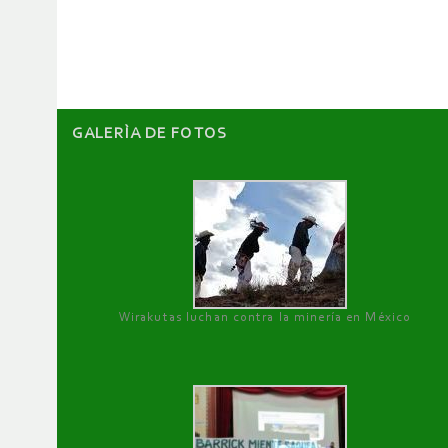
artículos
GALERÌA DE FOTOS
Wirakutas luchan contra la minería en México