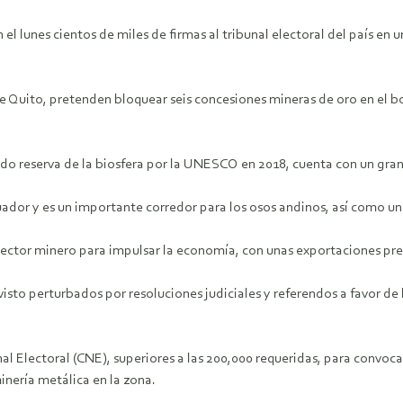
el lunes cientos de miles de firmas al tribunal electoral del país en 
de Quito, pretenden bloquear seis concesiones mineras de oro en el
ado reserva de la biosfera por la UNESCO en 2018, cuenta con un gra
ador y es un importante corredor para los osos andinos, así como u
sector minero para impulsar la economía, con unas exportaciones prev
visto perturbados por resoluciones judiciales y referendos a favor de
al Electoral (CNE), superiores a las 200,000 requeridas, para convoc
inería metálica en la zona.