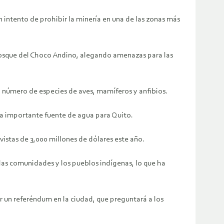
un intento de prohibir la minería en una de las zonas más
 bosque del Choco Andino, alegando amenazas para las
n número de especies de aves, mamíferos y anfibios.
na importante fuente de agua para Quito.
istas de 3,000 millones de dólares este año.
 las comunidades y los pueblos indígenas, lo que ha
ar un referéndum en la ciudad, que preguntará a los