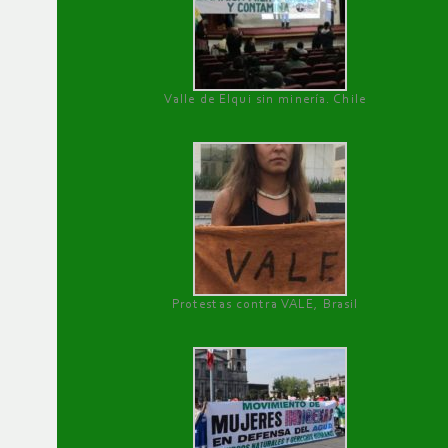
Valle de Elqui sin minería. Chile
Protestas contra VALE, Brasil