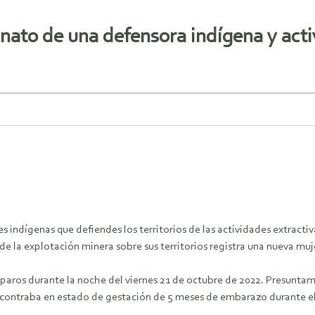
inato de una defensora indígena y acti
es indígenas que defiendes los territorios de las actividades extracti
de la explotación minera sobre sus territorios registra una nueva muje
paros durante la noche del viernes 21 de octubre de 2022. Presuntame
traba en estado de gestación de 5 meses de embarazo durante el at