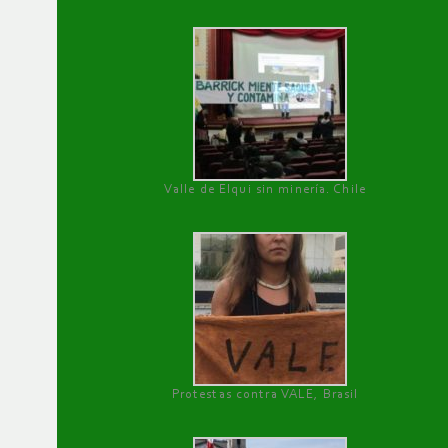
Valle de Elqui sin minería. Chile
Protestas contra VALE, Brasil