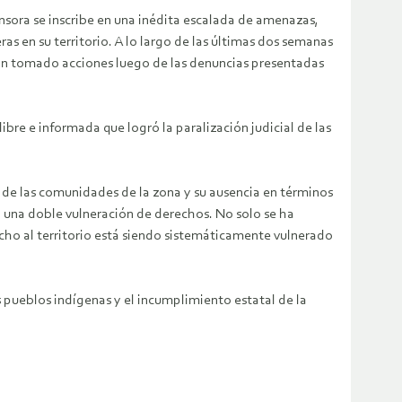
nsora se inscribe en una inédita escalada de amenazas,
s en su territorio. A lo largo de las últimas dos semanas
han tomado acciones luego de las denuncias presentadas
ibre e informada que logró la paralización judicial de las
s de las comunidades de la zona y su ausencia en términos
ya una doble vulneración de derechos. No solo se ha
echo al territorio está siendo sistemáticamente vulnerado
pueblos indígenas y el incumplimiento estatal de la