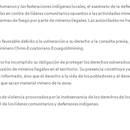
manos y las federaciones indígenas locales, el asesinato de la defe
s en contra de líderes comunitarios opuestos a las actividades minera
n armas de fuego por parte de mineros ilegales. Las autoridades no 
avorable debido a la vulneración a su derecho a la consulta previa, l
io minero Chino-Ecuatoriano Ecuagoldmining.
iano ha incumplido su obligación de proteger los derechos vulnerado
asión de mineros ilegales en el territorio. Su presencia constituye 
e informado, sino que el derecho a la vida de los pobladores y el der
s que sacan material minero de la zona.
e violencia provocados por la inobservancia de los derechos de los 
al de los líderes comunitarios y defensores indígenas.