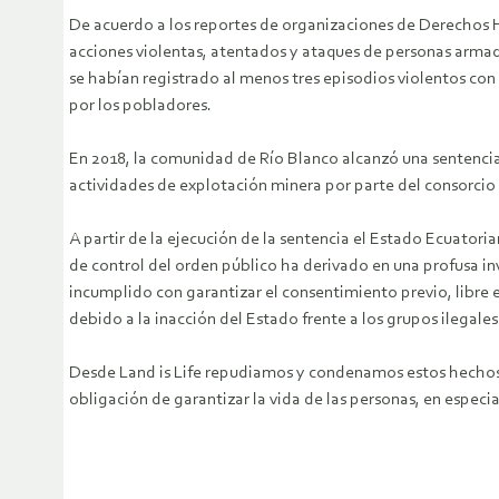
De acuerdo a los reportes de organizaciones de Derechos Hu
acciones violentas, atentados y ataques de personas armada
se habían registrado al menos tres episodios violentos co
por los pobladores.
En 2018, la comunidad de Río Blanco alcanzó una sentencia f
actividades de explotación minera por parte del consorc
A partir de la ejecución de la sentencia el Estado Ecuator
de control del orden público ha derivado en una profusa inv
incumplido con garantizar el consentimiento previo, libre 
debido a la inacción del Estado frente a los grupos ilegale
Desde Land is Life repudiamos y condenamos estos hechos d
obligación de garantizar la vida de las personas, en especi