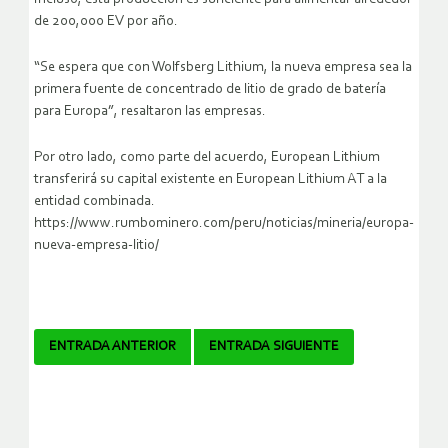
de 200,000 EV por año.
“Se espera que con Wolfsberg Lithium, la nueva empresa sea la
primera fuente de concentrado de litio de grado de batería
para Europa”, resaltaron las empresas.
Por otro lado, como parte del acuerdo, European Lithium
transferirá su capital existente en European Lithium AT a la
entidad combinada.
https://www.rumbominero.com/peru/noticias/mineria/europa-
nueva-empresa-litio/
Navegador
ENTRADA ANTERIOR
ENTRADA SIGUIENTE
de
artículos