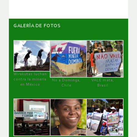
GALERÌA DE FOTOS
Wirakutas luchan
contra la minería
No a Dominga,
VALE mata,
en México
Chile
Brasil