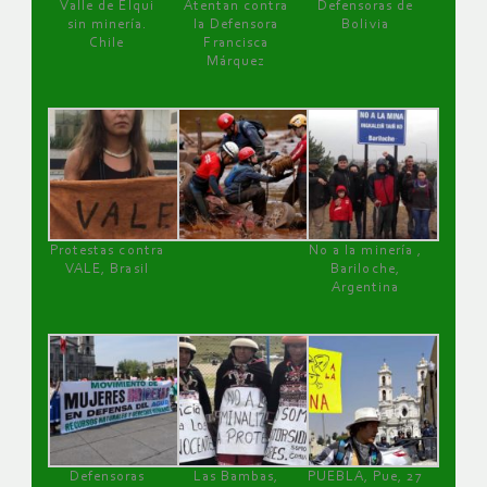
Valle de Elqui
Atentan contra
Defensoras de
sin minería.
la Defensora
Bolivia
Chile
Francisca
Márquez
Protestas contra
No a la minería ,
VALE, Brasil
Bariloche,
Argentina
Defensoras
Las Bambas,
PUEBLA, Pue, 27