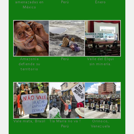
amenazadas en
Perú
Enero
México
Amazonía
Perú
Valle del Elqui
defiende su
sin minería.
territorio
Vale mata, Brasil
Tía María no va !
Orinoco,
Perú
Venezuela