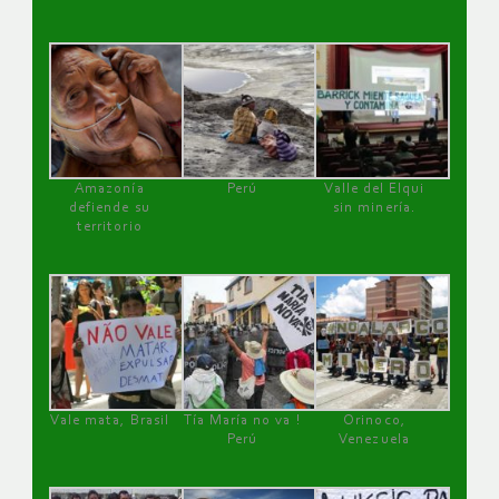
Amazonía
Perú
Valle del Elqui
defiende su
sin minería.
territorio
Vale mata, Brasil
Tía María no va !
Orinoco,
Perú
Venezuela