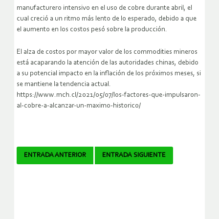
manufacturero intensivo en el uso de cobre durante abril, el
cual creció a un ritmo más lento de lo esperado, debido a que
el aumento en los costos pesó sobre la producción.
El alza de costos por mayor valor de los commodities mineros
está acaparando la atención de las autoridades chinas, debido
a su potencial impacto en la inflación de los próximos meses, si
se mantiene la tendencia actual.
https://www.mch.cl/2021/05/07/los-factores-que-impulsaron-
al-cobre-a-alcanzar-un-maximo-historico/
Navegador
ENTRADA ANTERIOR
ENTRADA SIGUIENTE
de
artículos