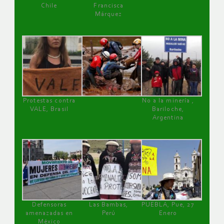
Chile
Francisca
Márquez
Protestas contra
No a la minería ,
VALE, Brasil
Bariloche,
Argentina
Defensoras
Las Bambas,
PUEBLA, Pue, 27
amenazadas en
Perú
Enero
México