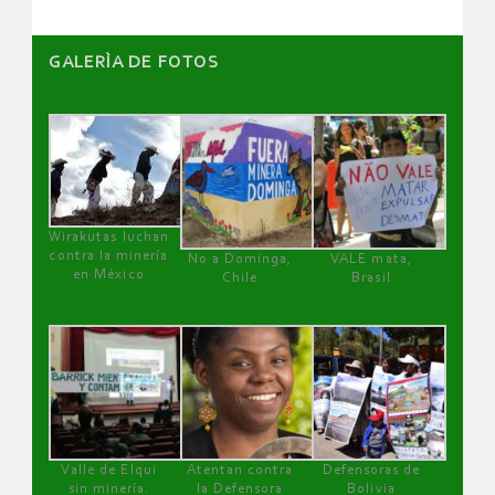
GALERÌA DE FOTOS
Wirakutas luchan
contra la minería
No a Dominga,
VALE mata,
en México
Chile
Brasil
Valle de Elqui
Atentan contra
Defensoras de
sin minería.
la Defensora
Bolivia