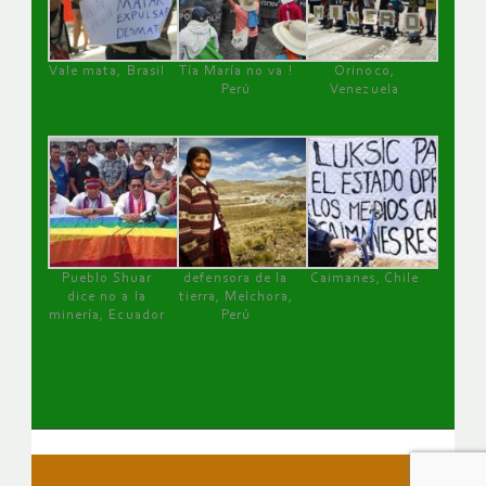
Vale mata, Brasil
Tía María no va !
Orinoco,
Perú
Venezuela
Pueblo Shuar
defensora de la
Caimanes, Chile
dice no a la
tierra, Melchora,
minería, Ecuador
Perú