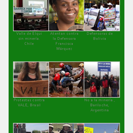
Valle de Elqui
Atentan contra
Defensoras de
sin minería.
la Defensora
Bolivia
Chile
Francisca
Márquez
Protestas contra
No a la minería ,
VALE, Brasil
Bariloche,
Argentina