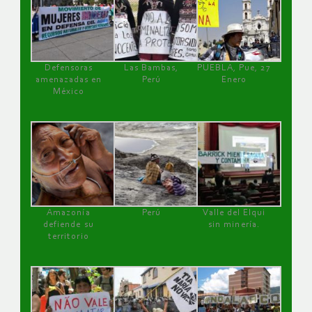
Defensoras
Las Bambas,
PUEBLA, Pue, 27
amenazadas en
Perú
Enero
México
Amazonía
Perú
Valle del Elqui
defiende su
sin minería.
territorio