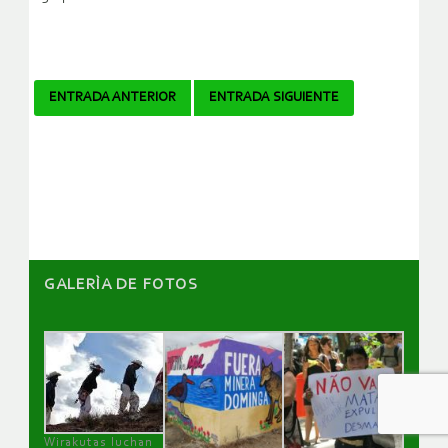
Navegador
ENTRADA ANTERIOR
ENTRADA SIGUIENTE
de
artículos
GALERÌA DE FOTOS
Wirakutas luchan