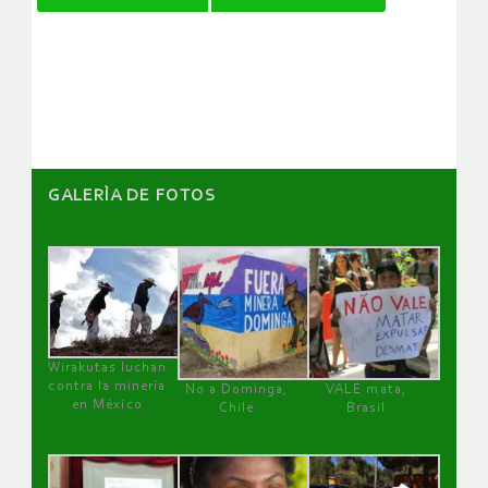
de
artículos
GALERÌA DE FOTOS
Wirakutas luchan
contra la minería
No a Dominga,
VALE mata,
en México
Chile
Brasil