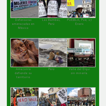
Defensoras
Las Bambas,
PUEBLA, Pue, 27
amenazadas en
Perú
Enero
México
Amazonía
Perú
Valle del Elqui
defiende su
sin minería.
territorio