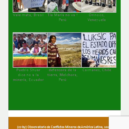
Vale mata, Brasil
Tía María no va !
Orinoco,
Perú
Venezuela
Pueblo Shuar
defensora de la
Caimanes, Chile
dice no a la
tierra, Melchora,
minería, Ecuador
Perú
(cc-by) Observatorio de Conflictos Mineros de América Latina, 2026