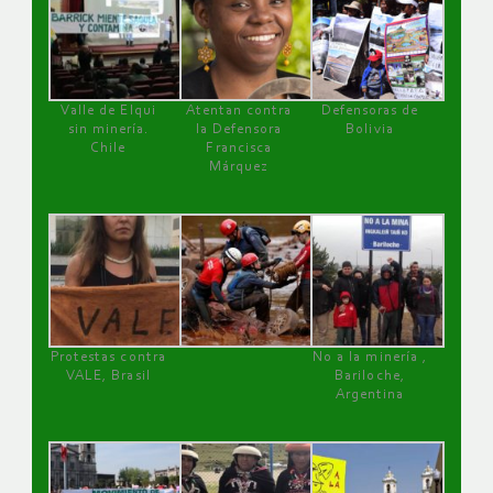
Valle de Elqui
Atentan contra
Defensoras de
sin minería.
la Defensora
Bolivia
Chile
Francisca
Márquez
Protestas contra
No a la minería ,
VALE, Brasil
Bariloche,
Argentina