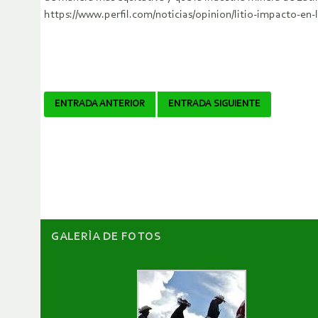
https://www.perfil.com/noticias/opinion/litio-impacto-en
Navegador
ENTRADA ANTERIOR
ENTRADA SIGUIENTE
de
artículos
GALERÌA DE FOTOS