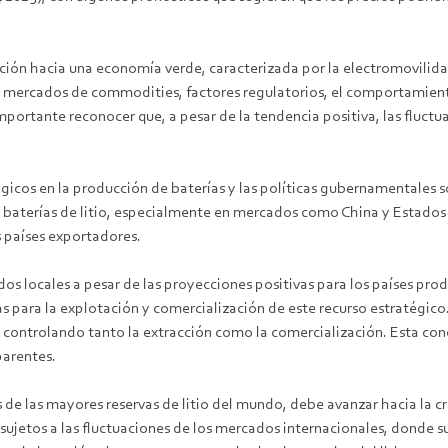
nsición hacia una economía verde, caracterizada por la electromovilid
os mercados de commodities, factores regulatorios, el comportamiento
mportante reconocer que, a pesar de la tendencia positiva, las fluctua
ógicos en la producción de baterías y las políticas gubernamentales 
e baterías de litio, especialmente en mercados como China y Estados 
s países exportadores.
s locales a pesar de las proyecciones positivas para los países produ
s para la explotación y comercialización de este recurso estratégico
 controlando tanto la extracción como la comercialización. Esta con
parentes.
 de las mayores reservas de litio del mundo, debe avanzar hacia la c
 sujetos a las fluctuaciones de los mercados internacionales, donde 