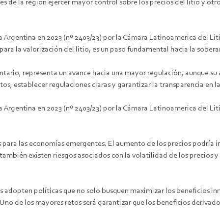
 de la región ejercer mayor control sobre los precios del litio y otro
 Argentina en 2023 (nº 2403/23) por la Cámara Latinoamerica del Liti
ra la valorización del litio, es un paso fundamental hacia la sobera
ntario, representa un avance hacia una mayor regulación, aunque su a
stos, establecer regulaciones claras y garantizar la transparencia en l
 Argentina en 2023 (nº 2403/23) por la Cámara Latinoamerica del Lit
s para las economías emergentes. El aumento de los precios podría i
también existen riesgos asociados con la volatilidad de los precios y
s adopten políticas que no solo busquen maximizar los beneficios in
 Uno de los mayores retos será garantizar que los beneficios derivad