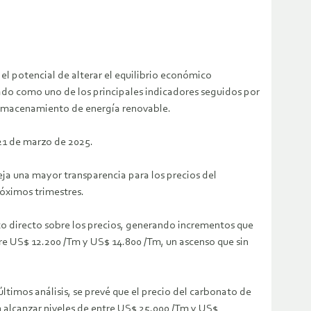
 el potencial de alterar el equilibrio económico
idado como uno de los principales indicadores seguidos por
e almacenamiento de energía renovable.
21 de marzo de 2025.
eja una mayor transparencia para los precios del
róximos trimestres.
cto directo sobre los precios, generando incrementos que
tre US$ 12.200 /Tm y US$ 14.800 /Tm, un ascenso que sin
últimos análisis, se prevé que el precio del carbonato de
an alcanzar niveles de entre US$ 25.000 /Tm y US$