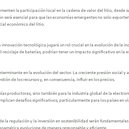
menten la participación local en la cadena de valor del litio, desde 
ión será esencial para que las economías emergentes no solo exporten
ial económico del litio.
innovación tecnológica jugará un rol crucial en la evolución de la ind
 reciclaje de baterías, podrían tener un impacto significativo en la es
terminante en la evolución del sector. La creciente presión social y
tión de los recursos y, en consecuencia, influir en los precios.
nomías productoras, sino también para la industria global de la electr
plican desafíos significativos, particularmente para los países en v
 la regulación y la inversión en sostenibilidad serán fundamentales p
inoamérica evolucione de manera responsable y eficiente.