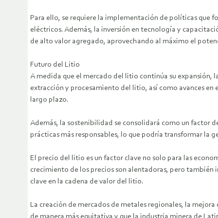
Para ello, se requiere la implementación de políticas que fo
eléctricos. Además, la inversión en tecnología y capacitac
de alto valor agregado, aprovechando al máximo el potenc
Futuro del Litio
A medida que el mercado del litio continúa su expansión, la 
extracción y procesamiento del litio, así como avances en el
largo plazo.
Además, la sostenibilidad se consolidará como un factor de
prácticas más responsables, lo que podría transformar la ges
El precio del litio es un factor clave no solo para las eco
crecimiento de los precios son alentadoras, pero también im
clave en la cadena de valor del litio.
La creación de mercados de metales regionales, la mejora de
de manera más equitativa y que la industria minera de Lat