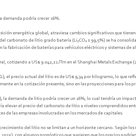
 la demanda podría crecer 16%.
ansición energética global, atraviesa cambios significativos que tienen
o del carbonato de litio grado batería (Li₂CO₃ ≥ 99,5%) se ha consol
en la fabricación de baterías para vehículos eléctricos y sistemas d
eral, cotizando a US$ 9.042,21 /Tm en el Shanghai Metals Exchange (
 el precio actual del litio es de US$ 9,34 por kilogramo, lo que refl
ente en la cotización presente, sino en las proyecciones para los p
, la demanda de litio podría crecer un 16%, lo cual tendría un impa
ía elevar el precio del carbonato de litio a niveles comprendidos en
ces de las empresas involucradas en los mercados de capitales.
crecimiento del litio no se limitan a un horizonte cercano. Según los 
Q4 2025), con algunos pronósticos que sugieren que los precios podrí