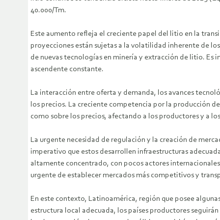
40.000/Tm.
Este aumento refleja el creciente papel del litio en la tra
proyecciones están sujetas a la volatilidad inherente de l
de nuevas tecnologías en minería y extracción de litio. Es i
ascendente constante.
La interacción entre oferta y demanda, los avances tecnol
los precios. La creciente competencia por la producción d
como sobre los precios, afectando a los productores y a lo
La urgente necesidad de regulación y la creación de mercado
imperativo que estos desarrollen infraestructuras adecuada
altamente concentrado, con pocos actores internacionales
urgente de establecer mercados más competitivos y trans
En este contexto, Latinoamérica, región que posee algunas
estructura local adecuada, los países productores seguirán