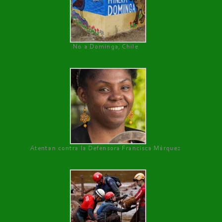
No a Dominga, Chile
Atentan contra la Defensora Francisca Márquez