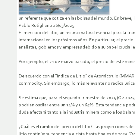
un referente que cotiza en las bolsas del mundo. En breve,
Pablo Rutigliano 26/03/2025
El mercado del litio, un recurso natural esencial para la tr
internacional en los próximos años. En particular, el preci
analistas, gobiernos y empresas debido a su papel crucial 
Por ejemplo, el 21 de marzo pasado, el precio de este min
De acuerdo con el “índice de Litio” de Atomico3.io (MMARG),
commodity. Sin embargo, lo más relevante no radica únicam
Se estima que, para el segundo trimestre de 2025 (Q2 2025)
podrían oscilar entre un 34% y un 64%. Esta tendencia podr
duda afectará tanto a la industria minera como a los balan
¿Cuál es el rumbo del precio del litio? Las proyecciones de 
litio continúe su tendencia alcista hasta finales de 2025 (