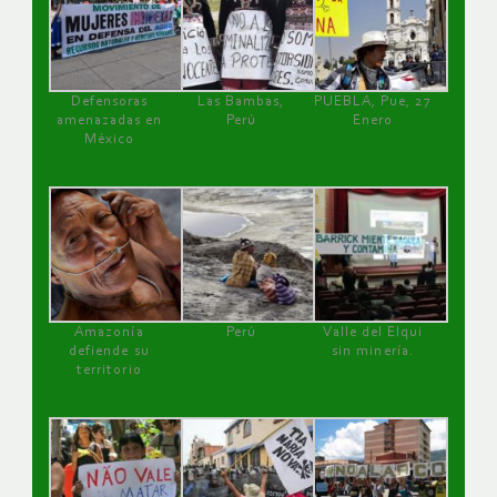
Defensoras
Las Bambas,
PUEBLA, Pue, 27
amenazadas en
Perú
Enero
México
Amazonía
Perú
Valle del Elqui
defiende su
sin minería.
territorio