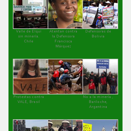
Valle de Elqui
Atentan contra
Defensoras de
sin minería.
la Defensora
Bolivia
Chile
Francisca
Márquez
Protestas contra
No a la minería ,
VALE, Brasil
Bariloche,
Argentina