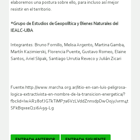
elaboremos una postura sobre ello, para incluso así mejor
resistir en el territorio.
*Grupo de Estudios de Geopolítica y Bienes Naturales del
IEALC-UBA
Integrantes: Bruno Fornillo, Melisa Argento, Martina Gamba,
Martín Kazimierski, Florencia Puente, Gustavo Romeo, Elaine
Santos, Ariel Slipak, Santiago Urrutia Reveco y Julián Zicari
Fuente:http://www.marcha.org.ar/litio-en-san-luis-peligrosa-
logica-extractivista-en-nombre-de-la-transicion-energetica/?
fbclid=IwAR280fJGTkTiMP7a6VzLVddZnnsdpDwOojyJvrm4t
SFkBqxeeQ2i6A99-Lg