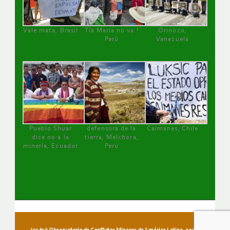
Vale mata, Brasil
Tía María no va !
Orinoco,
Perú
Venezuela
Pueblo Shuar
defensora de la
Caimanes, Chile
dice no a la
tierra, Melchora,
minería, Ecuador
Perú